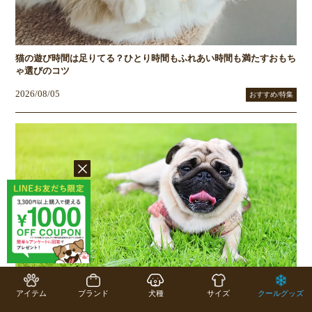
猫の遊び時間は足りてる？ひとり時間もふれあい時間も満たすおもち
ゃ選びのコツ
2026/08/05
おすすめ/特集
暑さに弱いパグ、特質と性格を知って上手に育てよう！熱中症対策に
あると便利なアイテムもご紹介
アイテム
ブランド
犬種
サイズ
クールグッズ