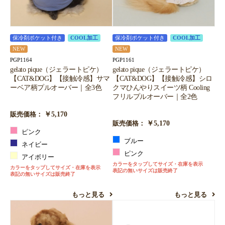
保冷剤ポケット付き
COOL加工
保冷剤ポケット付き
COOL加工
NEW
NEW
PGP1164
PGP1161
gelato pique（ジェラートピケ）
gelato pique（ジェラートピケ）
【CAT&DOG】【接触冷感】サマ
【CAT&DOG】【接触冷感】シロ
ーベア柄プルオーバー｜全3色
クマひんやりスイーツ柄 Cooling
フリルプルオーバー｜全2色
￥5,170
販売価格：
￥5,170
販売価格：
ピンク
ブルー
ネイビー
ピンク
アイボリー
カラーをタップしてサイズ・在庫を表示
カラーをタップしてサイズ・在庫を表示
表記の無いサイズは販売終了
表記の無いサイズは販売終了
もっと見る
もっと見る