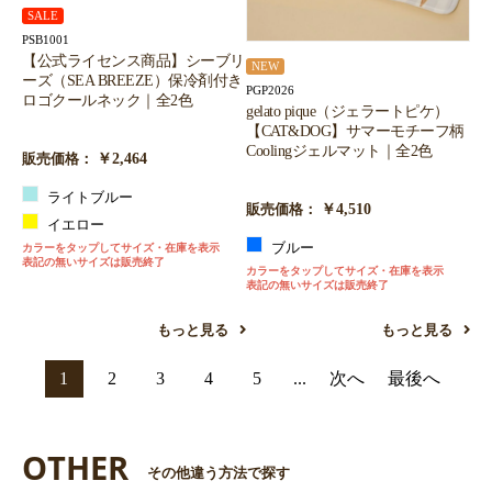
SALE
PSB1001
【公式ライセンス商品】シーブリ
NEW
ーズ（SEA BREEZE）保冷剤付き
PGP2026
ロゴクールネック｜全2色
gelato pique（ジェラートピケ）
【CAT&DOG】サマーモチーフ柄
Coolingジェルマット｜全2色
￥2,464
販売価格：
ライトブルー
￥4,510
販売価格：
イエロー
ブルー
カラーをタップしてサイズ・在庫を表示
表記の無いサイズは販売終了
カラーをタップしてサイズ・在庫を表示
表記の無いサイズは販売終了
もっと見る
もっと見る
1
2
3
4
5
...
次へ
最後へ
OTHER
その他違う方法で探す