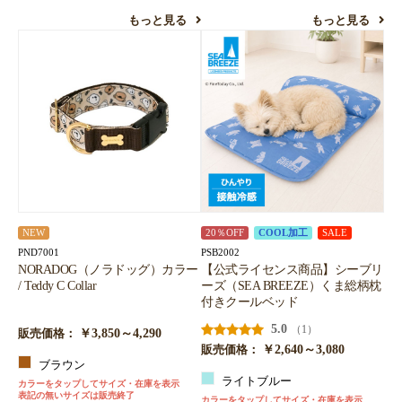
もっと見る
もっと見る
NEW
20％OFF
COOL加工
SALE
PND7001
PSB2002
NORADOG（ノラドッグ）カラー
【公式ライセンス商品】シーブリ
/ Teddy C Collar
ーズ（SEA BREEZE）くま総柄枕
付きクールベッド
5.0
（1）
￥3,850～4,290
販売価格：
￥2,640～3,080
販売価格：
ブラウン
ライトブルー
カラーをタップしてサイズ・在庫を表示
表記の無いサイズは販売終了
カラーをタップしてサイズ・在庫を表示