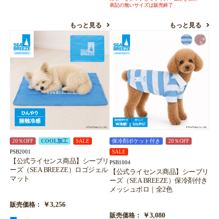
表記の無いサイズは販売終了
もっと見る
もっと見る
20％OFF
COOL加工
SALE
保冷剤ポケット付き
20％OFF
PSB2001
SALE
【公式ライセンス商品】シーブリ
PSB1004
ーズ（SEA BREEZE）ロゴジェル
【公式ライセンス商品】シーブリ
マット
ーズ（SEA BREEZE）保冷剤付き
メッシュポロ｜全2色
￥3,256
販売価格：
￥3,080
販売価格：