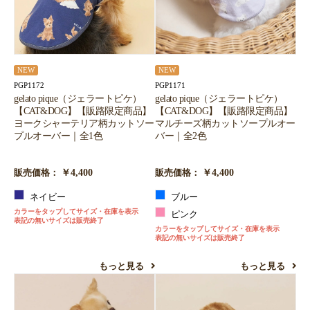
NEW
NEW
PGP1172
PGP1171
gelato pique（ジェラートピケ）
gelato pique（ジェラートピケ）
【CAT&DOG】【販路限定商品】
【CAT&DOG】【販路限定商品】
ヨークシャーテリア柄カットソー
マルチーズ柄カットソープルオー
プルオーバー｜全1色
バー｜全2色
￥4,400
￥4,400
販売価格：
販売価格：
ネイビー
ブルー
カラーをタップしてサイズ・在庫を表示
ピンク
表記の無いサイズは販売終了
カラーをタップしてサイズ・在庫を表示
表記の無いサイズは販売終了
もっと見る
もっと見る