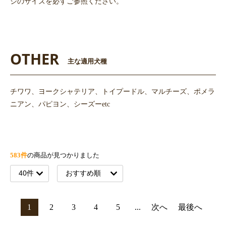
ジのサイズを必ずご参照ください。
OTHER
主な適用犬種
チワワ、ヨークシャテリア、トイプードル、マルチーズ、ポメラ
ニアン、パピヨン、シーズーetc
583件
の商品が見つかりました
1
2
3
4
5
...
次へ
最後へ