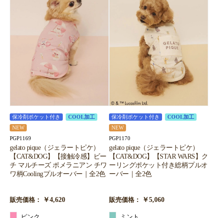
保冷剤ポケット付き
COOL加工
保冷剤ポケット付き
COOL加工
NEW
NEW
PGP1169
PGP1170
gelato pique（ジェラートピケ）
gelato pique（ジェラートピケ）
【CAT&DOG】【接触冷感】ビー
【CAT&DOG】【STAR WARS】ク
チ マルチーズ ポメラニアン チワ
ーリングポケット付き総柄プルオ
ワ柄Coolingプルオーバー｜全2色
ーバー｜全2色
￥4,620
￥5,060
販売価格：
販売価格：
ピンク
ミント