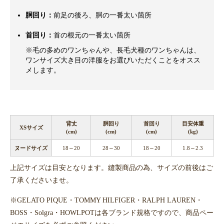
胴回り：
前足の後ろ、胴の一番太い箇所
首回り：
首の根元の一番太い箇所
※毛の多めのワンちゃんや、長毛犬種のワンちゃんは、
ワンサイズ大き目の洋服をお選びいただくことをオスス
メします。
背丈
胴回り
首回り
目安体重
XSサイズ
(cm)
(cm)
(cm)
(kg)
ヌードサイズ
18～20
28～30
18～20
1.8～2.3
上記サイズは目安となります。縫製商品の為、サイズの前後はご
了承くださいませ。
※GELATO PIQUE・TOMMY HILFIGER・RALPH LAUREN・
BOSS・Solgra・HOWLPOTは各ブランド規格ですので、商品ペー