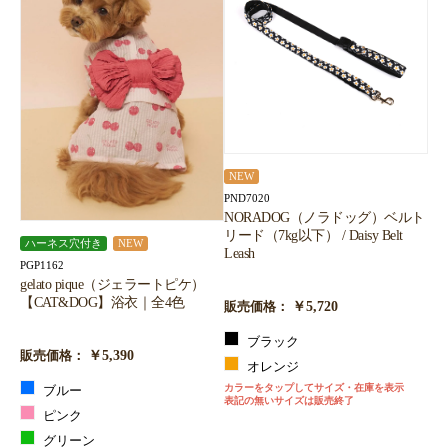
NEW
PND7020
NORADOG（ノラドッグ）ベルト
リード（7kg以下） / Daisy Belt
ハーネス穴付き
NEW
Leash
PGP1162
gelato pique（ジェラートピケ）
【CAT&DOG】浴衣｜全4色
￥5,720
販売価格：
ブラック
￥5,390
販売価格：
オレンジ
カラーをタップしてサイズ・在庫を表示
ブルー
表記の無いサイズは販売終了
ピンク
グリーン