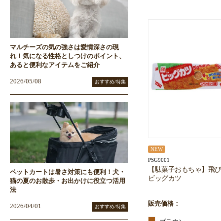
マルチーズの気の強さは愛情深さの現
れ！気になる性格としつけのポイント、
あると便利なアイテムをご紹介
2026/05/08
おすすめ/特集
NEW
PSG9001
【駄菓子おもちゃ】飛
ペットカートは暑さ対策にも便利！犬・
ビッグカツ
猫の夏のお散歩・お出かけに役立つ活用
法
販売価格：
2026/04/01
おすすめ/特集