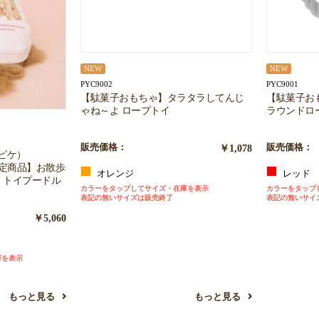
NEW
NEW
PYC9002
PYC9001
【駄菓子おもちゃ】タラタラしてんじ
【駄菓子お
ゃね～よ ロープトイ
ラウンドロ
販売価格：
￥1,078
販売価格：
ートピケ）
限定商品】お散歩
オレンジ
レッド
 トイプードル
カラーをタップしてサイズ・在庫を表示
カラーをタップ
表記の無いサイズは販売終了
表記の無いサイ
￥5,060
庫を表示
もっと見る
もっと見る