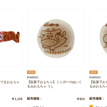
NEW
NEW
POM9003
POM9003
びでるおもちゃ
【駄菓子おもちゃ】ミニボーロぬいぐ
【駄菓子お
るみおもちゃ うし
るみおもち
￥1,210
販売価格：
￥814
販売価格：