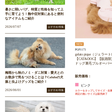
暑さに弱いパグ、特質と性格を知って上
手に育てよう！熱中症対策にあると便利
なアイテムもご紹介
2026/07/07
おすすめ/特集
NEW
PGP1175
gelato pique（ジェラ
【CAT&DOG】【販路
ドッグ裏毛プルオーバー
梅雨から秋のノミ・ダニ対策：愛犬との
販売価格：
お散歩で気をつけることは？Caluluの犬
服と虫よけグッズをご紹介！
ピンク
2026/06/01
おすすめ/特集
カラーをタップしてサイズ・在
表記の無いサイズは販売終了