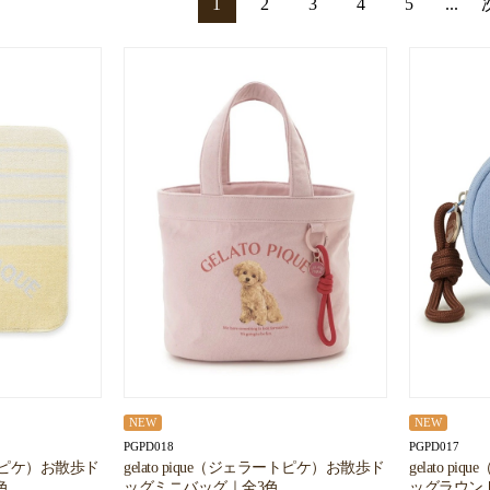
1
2
3
4
5
...
NEW
NEW
PGPD018
PGPD017
ラートピケ）お散歩ド
gelato pique（ジェラートピケ）お散歩ド
gelato 
色
ッグミニバッグ｜全3色
ッグラウン