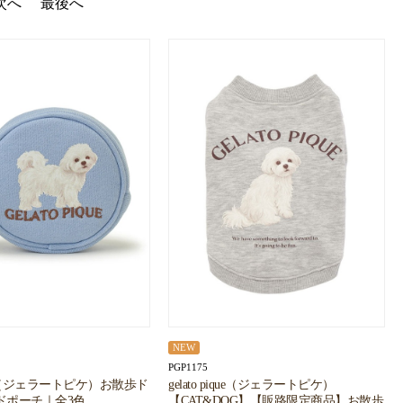
次へ
最後へ
NEW
PGP1175
pique（ジェラートピケ）お散歩ド
gelato pique（ジェラートピケ）
ドポーチ｜全3色
【CAT&DOG】【販路限定商品】お散歩