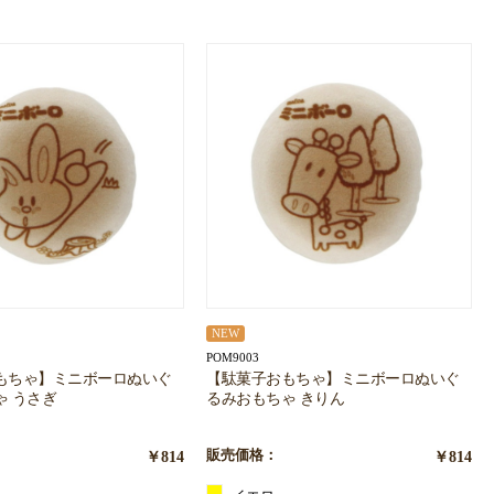
NEW
POM9003
もちゃ】ミニボーロぬいぐ
【駄菓子おもちゃ】ミニボーロぬいぐ
ゃ うさぎ
るみおもちゃ きりん
￥814
販売価格：
￥814