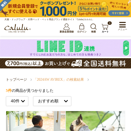
犬服・ドッグウェア・犬用ベッド・ペット用品ブランド通販サイト「Calulu(カルル)」
0
メニュー
新規会員登録
ログイン
検索
カート
トップページ
「2024AW AVIREX」の検索結果
5件
の商品が見つかりました