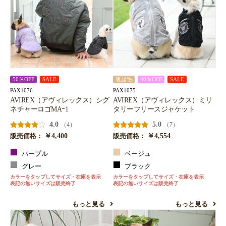
50％OFF
SALE
裏起毛
40％OFF
SALE
PAX1076
PAX1075
AVIREX（アヴィレックス）シグ
AVIREX（アヴィレックス）ミリ
ネチャーロゴMAｰ1
タリーフリースジャケット
4.0
5.0
（4）
（7）
￥4,400
￥4,554
販売価格：
販売価格：
パープル
ベージュ
グレー
ブラック
カラーをタップしてサイズ・在庫を表示
カラーをタップしてサイズ・在庫を表示
表記の無いサイズは販売終了
表記の無いサイズは販売終了
もっと見る
もっと見る