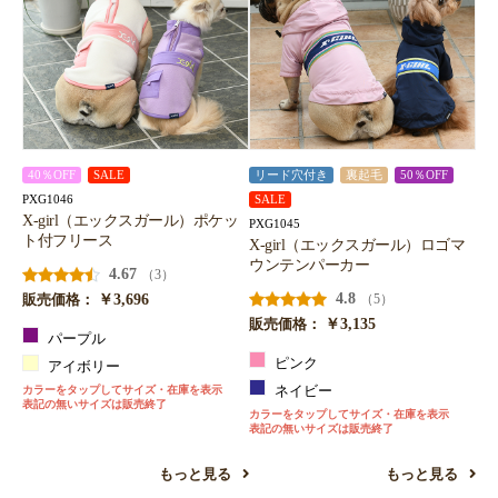
40％OFF
SALE
リード穴付き
裏起毛
50％OFF
PXG1046
SALE
X-girl（エックスガール）ポケッ
PXG1045
ト付フリース
X-girl（エックスガール）ロゴマ
ウンテンパーカー
4.67
（3）
￥3,696
4.8
（5）
販売価格：
￥3,135
販売価格：
パープル
ピンク
アイボリー
カラーをタップしてサイズ・在庫を表示
ネイビー
表記の無いサイズは販売終了
カラーをタップしてサイズ・在庫を表示
表記の無いサイズは販売終了
もっと見る
もっと見る