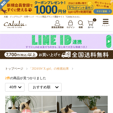
犬服・ドッグウェア・犬用ベッド・ペット用品ブランド通販サイト「Calulu(カルル)」
0
メニュー
新規会員登録
ログイン
検索
カート
トップページ
「2024AW X-girl」の検索結果
2件
の商品が見つかりました