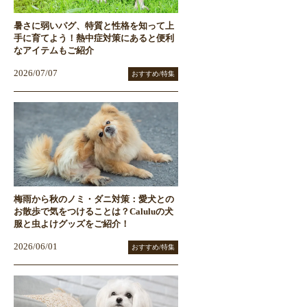
暑さに弱いパグ、特質と性格を知って上
手に育てよう！熱中症対策にあると便利
なアイテムもご紹介
2026/07/07
おすすめ/特集
梅雨から秋のノミ・ダニ対策：愛犬との
お散歩で気をつけることは？Caluluの犬
服と虫よけグッズをご紹介！
2026/06/01
おすすめ/特集