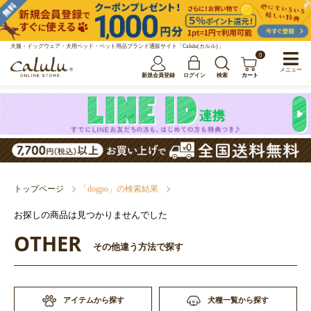
犬服・ドッグウェア・犬用ベッド・ペット用品ブランド通販サイト「Calulu(カルル)」
0
メニュー
新規会員登録
ログイン
検索
カート
トップページ
「dogpo」の検索結果
お探しの商品は見つかりませんでした
OTHER
その他違う方法で探す
アイテムから探す
犬種一覧から探す