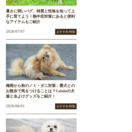
暑さに弱いパグ、特質と性格を知って上
手に育てよう！熱中症対策にあると便利
なアイテムもご紹介
2026/07/07
おすすめ/特集
梅雨から秋のノミ・ダニ対策：愛犬との
お散歩で気をつけることは？Caluluの犬
服と虫よけグッズをご紹介！
2026/06/01
おすすめ/特集