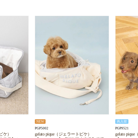
NEW
再入荷
PGP5002
PGP9521
gelato pique（ジェラートピケ）
ートピケ）
gelato p