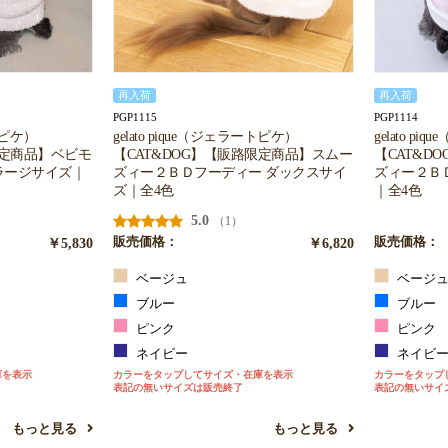
再入荷
再入荷
PGP1115
PGP1114
ートピケ）
gelato pique（ジェラートピケ）
gelato p
限定商品】ベビモ
【CAT&DOG】【販路限定商品】スムー
【CAT&D
ラージサイズ｜
ズィー２ＢＤフーディー ダックスサイ
ズィー２Ｂ
ズ｜全4色
｜全4色
5.0
（1）
￥5,830
販売価格：
￥6,820
販売価格：
ベージュ
ベージ
ブルー
ブルー
ピンク
ピンク
ネイビー
ネイビ
庫を表示
カラーをタップしてサイズ・在庫を表示
カラーをタップ
表記の無いサイズは販売終了
表記の無いサイ
もっと見る
もっと見る