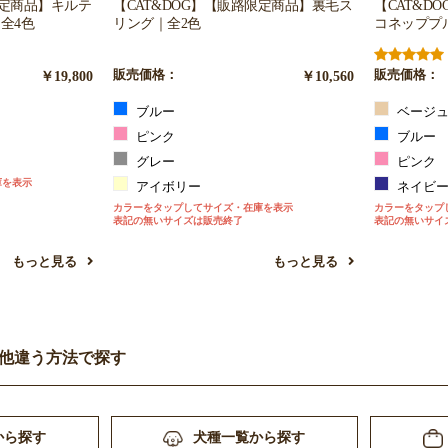
【CAT&DOG】【販路限定商品】裏毛ス
限定商品】キルテ
【CAT&D
リング｜全2色
全4色
コネッププ
販売価格：
￥10,560
￥19,800
販売価格：
ブルー
ベージ
ピンク
ブルー
グレー
ピンク
庫を表示
アイボリー
ネイビ
お買い物を続ける
カートへ進む
カラーをタップしてサイズ・在庫を表示
カラーをタップ
表記の無いサイズは販売終了
表記の無いサイ
もっと見る
もっと見る
他違う方法で探す
から探す
犬種一覧から探す