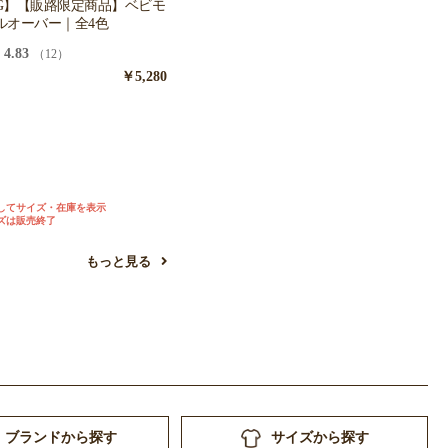
OG】【販路限定商品】ベビモ
ルオーバー｜全4色
4.83
（12）
￥5,280
ュ
ー
してサイズ・在庫を表示
ズは販売終了
もっと見る
ブランドから探す
サイズから探す