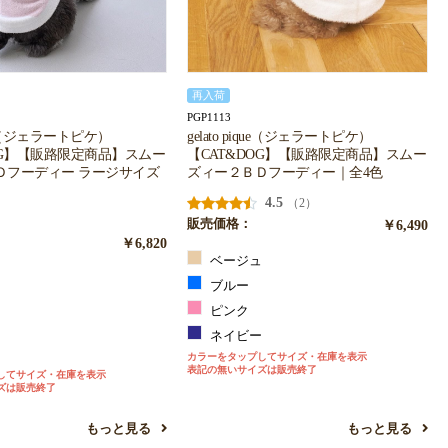
再入荷
PGP1113
ique（ジェラートピケ）
gelato pique（ジェラートピケ）
OG】【販路限定商品】スムー
【CAT&DOG】【販路限定商品】スムー
Ｄフーディー ラージサイズ
ズィー２ＢＤフーディー｜全4色
4.5
（2）
販売価格：
￥6,490
￥6,820
ベージュ
ュ
ブルー
ピンク
ネイビー
ー
カラーをタップしてサイズ・在庫を表示
表記の無いサイズは販売終了
してサイズ・在庫を表示
ズは販売終了
もっと見る
もっと見る