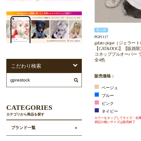
再入荷
PGP1117
gelato pique（ジェラ
【CAT&DOG】【販路
コネッププルオーバー 
全4色
こだわり検索
販売価格：
ベージュ
ブルー
ピンク
CATEGORIES
ネイビー
カテゴリから商品を探す
カラーをタップしてサイズ・在
表記の無いサイズは販売終了
ブランド一覧