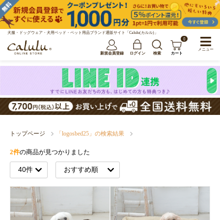
犬服・ドッグウェア・犬用ベッド・ペット用品ブランド通販サイト「Calulu(カルル)」
0
メニュー
新規会員登録
ログイン
検索
カート
トップページ
「logosbed25」の検索結果
2件
の商品が見つかりました