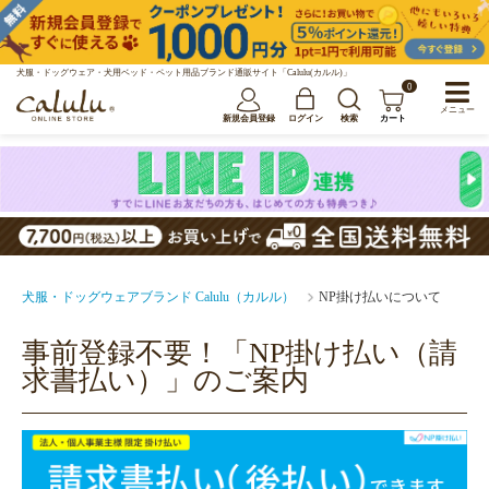
犬服・ドッグウェア・犬用ベッド・ペット用品ブランド通販サイト「Calulu(カルル)」
0
メニュー
新規会員登録
ログイン
検索
カート
犬服・ドッグウェアブランド Calulu（カルル）
NP掛け払いについて
事前登録不要！「NP掛け払い（請
求書払い）」のご案内