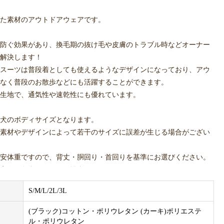
た素材のアウトドアウェアです。
防ぐ効果があり、換毛期の抜け毛や皮膚のトラブル時などオーナー
解決します！
スーツは普段着としても使えるようなデザインになっており、アウ
なく普段のお散歩などにも活躍することができます。
生地で、通気性や速乾性にも優れています。
犬のボディサイズとなります。
素材やデザインによって若干のサイズに誤差が生じる場合がござい
安体重ですので、背丈・胴回り・首回りを基準にお選びください。
実際の色合いと異なる場合がございます。
S/M/L/2L/3L
(ブラック)コットン・ポリウレタン (カーキ)ポリエステ
ル・ポリウレタン