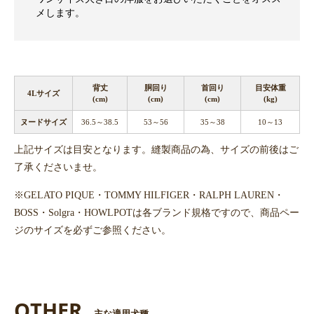
メします。
背丈
胴回り
首回り
目安体重
4Lサイズ
(cm)
(cm)
(cm)
(kg)
ヌードサイズ
36.5～38.5
53～56
35～38
10～13
上記サイズは目安となります。縫製商品の為、サイズの前後はご
了承くださいませ。
※GELATO PIQUE・TOMMY HILFIGER・RALPH LAUREN・
BOSS・Solgra・HOWLPOTは各ブランド規格ですので、商品ペー
ジのサイズを必ずご参照ください。
OTHER