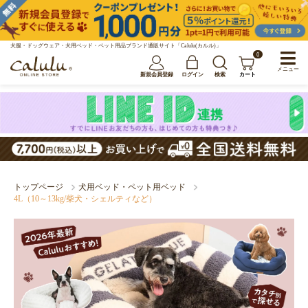
犬服・ドッグウェア・犬用ベッド・ペット用品ブランド通販サイト「Calulu(カルル)」
0
メニュー
新規会員登録
ログイン
検索
カート
トップページ
犬用ベッド・ペット用ベッド
4L（10～13kg/柴犬・シェルティなど）