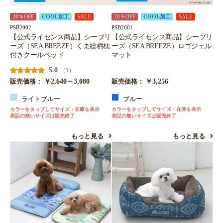
20％OFF
COOL加工
SALE
20％OFF
COOL加工
SALE
PSB2002
PSB2001
【公式ライセンス商品】シーブリ
【公式ライセンス商品】シーブリ
ーズ（SEA BREEZE）くま総柄枕
ーズ（SEA BREEZE）ロゴジェル
付きクールベッド
マット
5.0
（1）
￥2,640～3,080
￥3,256
販売価格：
販売価格：
ライトブルー
ブルー
カラーをタップしてサイズ・在庫を表示
カラーをタップしてサイズ・在庫を表示
表記の無いサイズは販売終了
表記の無いサイズは販売終了
もっと見る
もっと見る