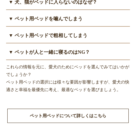
▼ 犬、猫がベッドに入らないのはなぜ？
ペットの大きさや季節、好みに合わせて選びましょう。
ッドを選びましょう。
ベッドはペットの体に直接触れるので、洗濯できるものが望まし
年を取ると活動量が低下し、ベッドで過ごす時間が増えるので、
まずは、ベッドが自分専用の安心できる場所であることを認識し
いです。丸洗いできなくても、カバーやクッション部分は外して
▼ ペット用ベッドを噛んでしまう
ベッド選びは若いころより重要になります。
てもらうため、お気に入りのおもちゃや飼い主の匂いの付いたも
洗えるものを選びましょう。
寝返りも打たず同じ姿勢でいると床ずれができやすくなります。
のを新しいベッドに置いて、徐々に慣れさせていきます。
ベッドに限らず、カーテンや枕など布類を飲み込んでしまい動物
クッション性や通気性、粗相した時のための洗いやすさに気をつ
▼ ペット用ベッドで粗相してしまう
ベッドの形や置き場所には犬の性格や好みもあるので、どうして
病院を受診するペットは多いです。
けましょう。
も入らない場合は変えてみるのもよいでしょう。
ベッドを噛んでいるのを見かけたら、まずは噛まないようにしつ
まずは、トイレトレーニングをし、排泄の場所を教えましょう。
▼ ペットが人と一緒に寝るのはNG？
けましょう。
猫は汚れたトイレを使いたがらないので、トイレはいつも清潔に
他には、素材を破れにくい生地のものに変える、散歩などでたく
保ちましょう。
ペットと飼い主は別で睡眠を取るのをおすすめします。
これらの情報を元に、愛犬のためにベッドを選んでみてはいかが
さん体を動かしてストレスを発散させるといった方法を試してみ
子犬、子猫やシニア期のペットは、ベッドやマットを洗える素材
いつも一緒にいるとペットが飼い主に依存し、姿が見えないと吠
でしょうか？
ましょう。
にするのがベストですが、頻繁な場合はペット用シーツを下に敷
え続けるなどの問題行動を起こすこともあります。また衛生面に
ペット用ベッドの選択には様々な要因が影響しますが、愛犬の快
いて、その上にバスタオルなど洗いやすい布を置いて対応しまし
も不安があります。
適さと幸福を最優先に考え、最適なベッドを選びましょう。
ょう。
どうしてもペットが自分だけで寝られないなら、まずは寝室にペ
ット用ベッドをおいて、同じ部屋で別に寝るところから練習しま
しょう。
ペット用ベッドについて詳しくはこちら