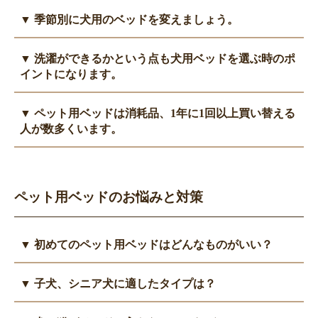
ペット用ベッドの選択には、使い勝手、機能性、デザインなど多
▼ 季節別に犬用のベッドを変えましょう。
くの要素があります。
品質や素材、使用して心地よい形状やデザインを選び、愛犬に合
ペット用ベッドを選ぶ際は季節を考慮しましょう。 犬は寒い季
▼ 洗濯ができるかという点も犬用ベッドを選ぶ時のポ
ったベッドを見つけましょう。
節には丸まって寝ることが多いので、包み込むような形状を選ぶ
イントになります。
と良いでしょう。 保温性の高い素材や、ふかふかした素材を使
用したベッドもお勧めです。
ペット用ベッドは汚れや臭いが蓄積しやすいため、洗濯可能なベ
▼ ペット用ベッドは消耗品、1年に1回以上買い替える
逆に暑い季節には、犬は床など冷たい場所で体をのばして寝るこ
ッドを選ぶことをお勧めします。
人が数多くいます。
とが多いです。
取り外し可能なカバー付きや、洗濯機で洗える素材を使用したベ
そのため、冷感素材を使用したものや通気性の良いベッド、フラ
ッドがお手入れに便利です。
ペット用ベッドは時間とともに摩耗し、クッション性や快適さが
ットタイプのベッドがお勧めです。
低下することがあります。
季節によってベッドを使い分け、愛犬の快適さを確保しましょ
また、噛んでボロボロになったり、犬の習性で寝床を整えるため
ペット用ベッドのお悩みと対策
う。
に前足で掘る動作をするのですが、これにより爪で傷ついていき
ます。
ペットの健康と幸福を考え、必要に応じて定期的にベッドを買い
▼ 初めてのペット用ベッドはどんなものがいい？
替えることをお勧めします。
ベッドは一生涯同じものを使い続ける必要はありません。長く使
▼ 子犬、シニア犬に適したタイプは？
うことで汚れたり、マットもへたって体を支えられなくなってき
ます。
子犬のうちは、縁が浅いか、縁のない出入りしやすいタイプのベ