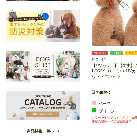
20％OFF
虫よけ
UV加
PLG1112
【UVカット】【防虫】2
LOGOS（ロゴス）UV
ウトドアハット
販売価格：
ベージュ
グリーン
カラーをタップしてサイズ・在
表記の無いサイズは販売終了
商品特集一覧へ