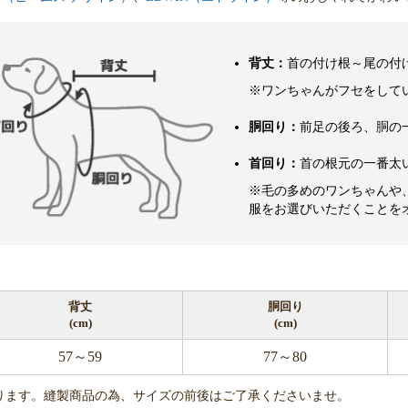
背丈：
首の付け根～尾の付
※ワンちゃんがフセをして
胴回り：
前足の後ろ、胴の
首回り：
首の根元の一番太
※毛の多めのワンちゃんや
服をお選びいただくことを
背丈
胴回り
(cm)
(cm)
57～59
77～80
ります。縫製商品の為、サイズの前後はご了承くださいませ。