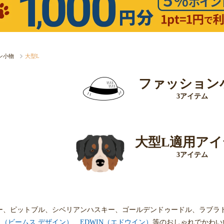
ン小物
大型L
ファッション
3アイテム
大型L適用アイ
3アイテム
ー、ピットブル、シベリアンハスキー、ゴールデンドゥードル、ラブラ
GN （ビームス デザイン）
、
EDWIN（エドウイン）
等のおしゃれでかわい