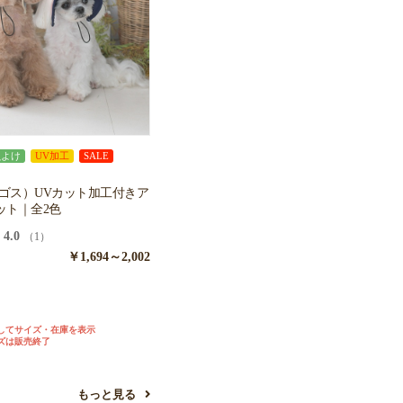
虫よけ
UV加工
SALE
ロゴス）UVカット加工付きア
ット｜全2色
4.0
（1）
￥1,694～2,002
ジ
してサイズ・在庫を表示
ズは販売終了
もっと見る