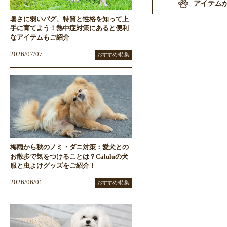
アイテム
暑さに弱いパグ、特質と性格を知って上
手に育てよう！熱中症対策にあると便利
なアイテムもご紹介
2026/07/07
おすすめ/特集
梅雨から秋のノミ・ダニ対策：愛犬との
お散歩で気をつけることは？Caluluの犬
服と虫よけグッズをご紹介！
2026/06/01
おすすめ/特集