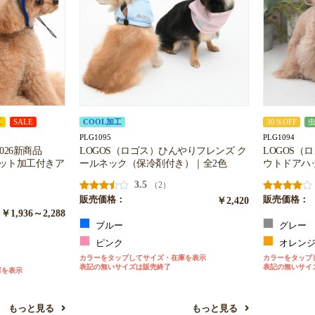
工
SALE
COOL加工
30％OFF
PLG1095
PLG1094
お買い物を続ける
カートへ進む
026新商品
LOGOS（ロゴス）ひんやりフレンズ ク
LOGOS（
カット加工付きア
ールネック（保冷剤付き）｜全2色
ウトドアハ
3.5
（2）
販売価格：
￥2,420
販売価格：
￥1,936～2,288
ブルー
グレー
ピンク
オレン
カラーをタップしてサイズ・在庫を表示
カラーをタップ
表記の無いサイズは販売終了
表記の無いサイ
庫を表示
もっと見る
もっと見る