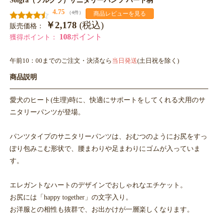
4.75
（4件）
商品レビューを見る
￥2,178
(税込)
販売価格：
108
ポイント
獲得ポイント：
午前10：00までのご注文・決済なら
当日発送
(土日祝を除く)
商品説明
愛犬のヒート(生理)時に、快適にサポートをしてくれる犬用のサ
ニタリーパンツが登場。
パンツタイプのサニタリーパンツは、おむつのようにお尻をすっ
ぽり包みこむ形状で、腰まわりや足まわりにゴムが入っていま
す。
エレガントなハートのデザインでおしゃれなエチケット。
お尻には「happy together」の文字入り。
お洋服との相性も抜群で、お出かけが一層楽しくなります。