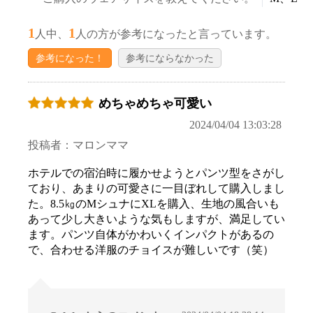
1
1
人中、
人の方が参考になったと言っています。
参考になった！
参考にならなかった
めちゃめちゃ可愛い
2024/04/04 13:03:28
投稿者：マロンママ
お買い物を続ける
カートへ進む
ホテルでの宿泊時に履かせようとパンツ型をさがし
ており、あまりの可愛さに一目ぼれして購入しまし
た。8.5㎏のMシュナにXLを購入、生地の風合いも
あって少し大きいような気もしますが、満足してい
ます。パンツ自体がかわいくインパクトがあるの
で、合わせる洋服のチョイスが難しいです（笑）