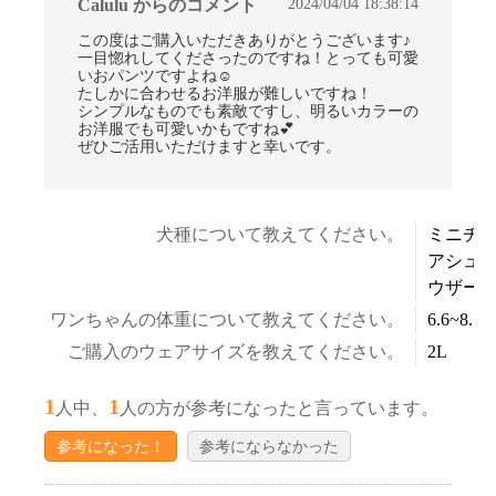
2024/04/04 18:38:14
Calulu からのコメント
この度はご購入いただきありがとうございます♪
一目惚れしてくださったのですね！とっても可愛
いおパンツですよね☺
たしかに合わせるお洋服が難しいですね！
シンプルなものでも素敵ですし、明るいカラーの
お洋服でも可愛いかもですね💕
ぜひご活用いただけますと幸いです。
犬種について教えてください。
ミニチ
アシュ
ウザー
ワンちゃんの体重について教えてください。
6.6~8.5k
ご購入のウェアサイズを教えてください。
2L
1
1
人中、
人の方が参考になったと言っています。
参考になった！
参考にならなかった