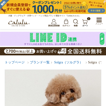
犬服・ドッグウェア・犬用ベッド・ペット用品ブランド通販サイト「Calulu(カルル)」
0
メニュー
新規会員登録
ログイン
検索
カート
トップページ
ブランド一覧
Solgra（ソルグラ）
Solgra