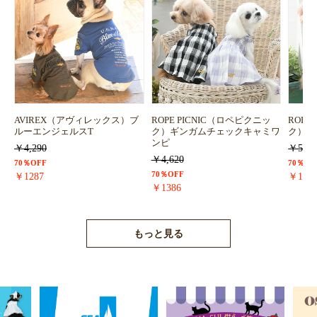
AVIREX（アヴィレックス）ブ
ROPE PICNIC（ロペピクニッ
ROPE
ルーエンジェルスT
ク）ギンガムチェックキャミワ
ク）浴
ンピ
￥4,290
￥5,72
￥4,620
70％OFF
70％OF
70％OFF
￥1287
￥171
￥1386
もっと見る