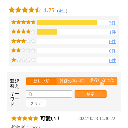
4.75
（
4件
）
3件
1件
0件
0件
0件
参考になった
並び
新しい順
評価の高い順
順
替え
キー
検索
ワー
クリア
ド
可愛い！
2024/10/23 14:30:22
投稿者：cocoa