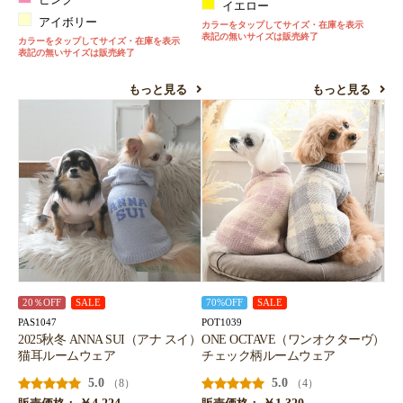
ピンク
イエロー
アイボリー
カラーをタップしてサイズ・在庫を表示
表記の無いサイズは販売終了
カラーをタップしてサイズ・在庫を表示
表記の無いサイズは販売終了
もっと見る
もっと見る
20％OFF
SALE
70%OFF
SALE
PAS1047
POT1039
2025秋冬 ANNA SUI（アナ スイ）
ONE OCTAVE（ワンオクターヴ）
猫耳ルームウェア
チェック柄ルームウェア
5.0
5.0
（8）
（4）