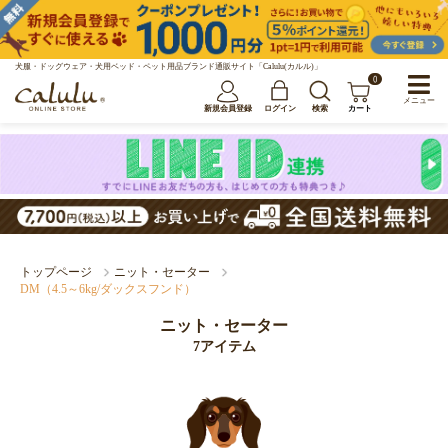
犬服・ドッグウェア・犬用ベッド・ペット用品ブランド通販サイト「Calulu(カルル)」
0
メニュー
新規会員登録
ログイン
検索
カート
トップページ
ニット・セーター
DM（4.5～6kg/ダックスフンド）
ニット・セーター
7アイテム