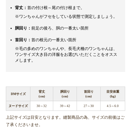
背丈：
首の付け根～尾の付け根まで。
※ワンちゃんがフセをしている状態で測定しましょう。
胴回り：
前足の後ろ、胴の一番太い箇所
首回り：
首の根元の一番太い箇所
※毛の多めのワンちゃんや、長毛犬種のワンちゃんは、
ワンサイズ大き目の洋服をお選びいただくことをオスス
メします。
背丈
胴回り
首回り
目安体重
DMサイズ
(cm)
(cm)
(cm)
(kg)
ヌードサイズ
30～32
39～42
27～30
4.5～6.0
上記サイズは目安となります。縫製商品の為、サイズの前後はご
了承くださいませ。