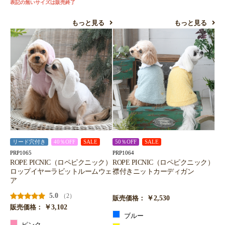
表記の無いサイズは販売終了
もっと見る
もっと見る
リード穴付き
40％OFF
SALE
50％OFF
SALE
PRP1065
PRP1064
ROPE PICNIC（ロペピクニック）
ROPE PICNIC（ロペピクニック）
ロップイヤーラビットルームウェ
襟付きニットカーディガン
ア
5.0
（2）
￥2,530
販売価格：
￥3,102
販売価格：
ブルー