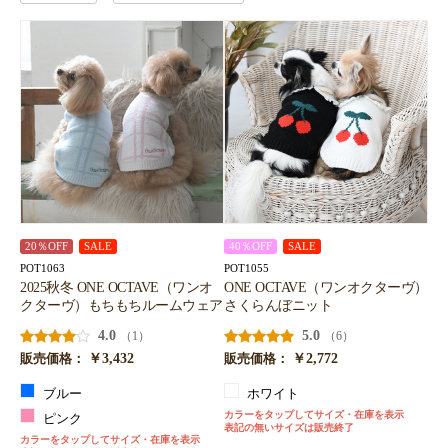
20％OFF
SALE
40％OFF
SALE
POT1063
POT1055
2025秋冬 ONE OCTAVE（ワンオ
ONE OCTAVE（ワンオクターヴ）
クターヴ）もちもちルームウェア
さくらんぼニット
4.0
5.0
（1）
（6）
￥3,432
￥2,772
販売価格：
販売価格：
ブルー
ホワイト
カラーをタップしてサイズ・在庫を表示
ピンク
表記の無いサイズは販売終了
カラーをタップしてサイズ・在庫を表示