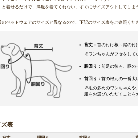
お買い物を続ける
カートへ進む
」と着せるだけで、洋服を着てくれない、すぐにサイズアウトしてしま
常のペットウェアのサイズと異なるので、下記のサイズ表をご参照くだ
背丈：
首の付け根～尾の付
※ワンちゃんがフセをして
胴回り：
前足の後ろ、胴の
首回り：
首の根元の一番太
※毛の多めのワンちゃんや
服をお選びいただくことを
イズ表
背丈
胴回り
首回り