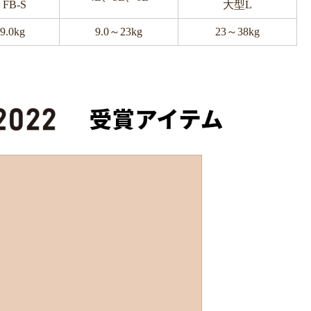
FB-S
大型L
9.0kg
9.0～23kg
23～38kg