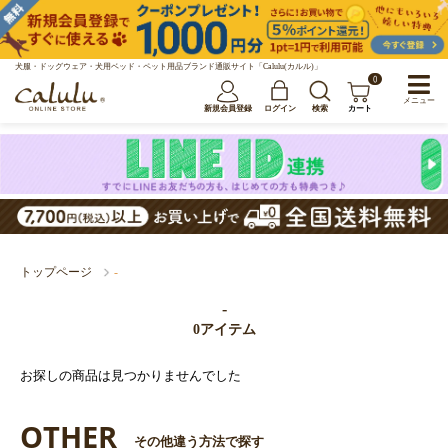
犬服・ドッグウェア・犬用ベッド・ペット用品ブランド通販サイト「Calulu(カルル)」
0
メニュー
新規会員登録
ログイン
検索
カート
トップページ
-
-
0アイテム
お探しの商品は見つかりませんでした
OTHER
その他違う方法で探す