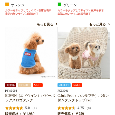
オレンジ
グリーン
カラーをタップしてサイズ・在庫を表示
カラーをタップしてサイズ・在庫を表示
表記の無いサイズは販売終了
表記の無いサイズは販売終了
もっと見る
もっと見る
新価格
10％OFF
SALE
70%OFF
SALE
PEW3003
PCP3001
EDWIN（エドウイン）パピーボ
Calulu Petit（ カルルプチ）ボタン
ックスロゴタンク
付きタンクトップ Petit
5.0
4.75
（1）
（8）
￥1,980
￥759
販売価格：
販売価格：