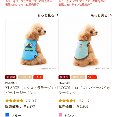
カラーをタップしてサイズ・在庫を表示
カラーをタップしてサイズ・在庫を表示
表記の無いサイズは販売終了
表記の無いサイズは販売終了
もっと見る
もっと見る
新価格
10％OFF
SALE
新価格
10％OFF
SALE
PXL3001
PLG3002
XLARGE（エクストララージ）パ
LOGOS（ ロゴス）パピーバイカ
ピーオージータンク
ラータンク
5.0
4.5
（1）
（2）
￥2,277
￥1,980
販売価格：
販売価格：
ブルー
ピンク