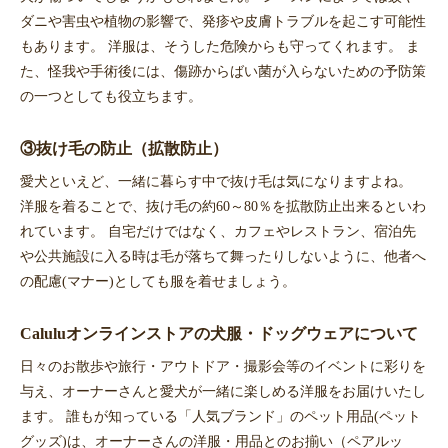
ダニや害虫や植物の影響で、発疹や皮膚トラブルを起こす可能性
もあります。 洋服は、そうした危険からも守ってくれます。 ま
た、怪我や手術後には、傷跡からばい菌が入らないための予防策
の一つとしても役立ちます。
③抜け毛の防止（拡散防止）
愛犬といえど、一緒に暮らす中で抜け毛は気になりますよね。
洋服を着ることで、抜け毛の約60～80％を拡散防止出来るといわ
れています。 自宅だけではなく、カフェやレストラン、宿泊先
や公共施設に入る時は毛が落ちて舞ったりしないように、他者へ
の配慮(マナー)としても服を着せましょう。
Caluluオンラインストアの犬服・ドッグウェアについて
日々のお散歩や旅行・アウトドア・撮影会等のイベントに彩りを
与え、オーナーさんと愛犬が一緒に楽しめる洋服をお届けいたし
ます。 誰もが知っている「人気ブランド」のペット用品(ペット
グッズ)は、オーナーさんの洋服・用品とのお揃い（ペアルッ