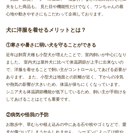
夫をした商品も。 見た目や機能性だけでなく、ワンちゃんの着
心地や動きやすさにもこだわって企画しております。
犬に洋服を着せるメリットとは？
①寒さや暑さに弱い犬を守ることができる
近年は飼育犬種も小型犬が増えたことで、室内飼いが中心になり
ました。 室内犬は屋外犬に比べて体温調節が上手に出来ないの
お買い物を続ける
カートへ進む
で、洋服を着せることで飼い主がコントロールしてあげる必要が
あります。 また、小型犬は地面との距離が近く、下からの冷気
や熱気の影響が大きいため、体温が保ちにくくなっています。
シニア犬も体温調節機能が低下しているため、飼い主が手助けを
してあげることはとても重要です。
②病気や怪我の予防
お散歩中、草むらや植え込みの中にある石や枝やゴミなどで、愛
犬が傷ついてしまうかもしれません。 シーズンによっては蚊や