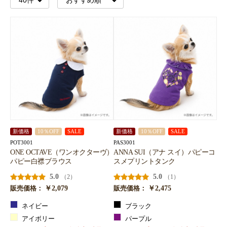
新価格
10％OFF
SALE
新価格
10％OFF
SALE
POT3001
PAS3001
ONE OCTAVE（ワンオクターヴ）
ANNA SUI（アナ スイ）パピーコ
パピー白襟ブラウス
スメプリントタンク
5.0
5.0
（2）
（1）
￥2,079
￥2,475
販売価格：
販売価格：
ネイビー
ブラック
アイボリー
パープル