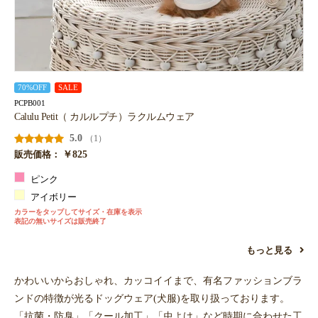
70%OFF
SALE
PCPB001
Calulu Petit（ カルルプチ）ラクルムウェア
5.0
（1）
￥825
販売価格：
ピンク
アイボリー
カラーをタップしてサイズ・在庫を表示
表記の無いサイズは販売終了
もっと見る
かわいいからおしゃれ、カッコイイまで、有名ファッションブラ
ンドの特徴が光るドッグウェア(犬服)を取り扱っております。
「抗菌・防臭」「クール加工」「虫よけ」など時期に合わせた工