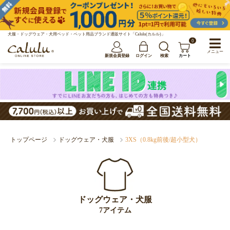
犬服・ドッグウェア・犬用ベッド・ペット用品ブランド通販サイト「Calulu(カルル)」
0
メニュー
新規会員登録
ログイン
検索
カート
トップページ
ドッグウェア・犬服
3XS（0.8kg前後/超小型犬）
ドッグウェア・犬服
7アイテム