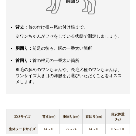
背丈：
首の付け根～尾の付け根まで。
※ワンちゃんがフセをしている状態で測定しましょう。
胴回り：
前足の後ろ、胴の一番太い箇所
首回り：
首の根元の一番太い箇所
※毛の多めのワンちゃんや、長毛犬種のワンちゃんは、
ワンサイズ大き目の洋服をお選びいただくことをオスス
メします。
目安体重
3XSサイズ
背丈(cm)
胴回り(cm)
首回り(cm)
(kg)
生体ヌードサイズ
14～16
22～24
14～16
0.5～1.0