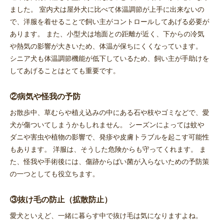
ました。 室内犬は屋外犬に比べて体温調節が上手に出来ないの
で、洋服を着せることで飼い主がコントロールしてあげる必要が
あります。 また、小型犬は地面との距離が近く、下からの冷気
や熱気の影響が大きいため、体温が保ちにくくなっています。
シニア犬も体温調節機能が低下しているため、飼い主が手助けを
してあげることはとても重要です。
②病気や怪我の予防
お散歩中、草むらや植え込みの中にある石や枝やゴミなどで、愛
犬が傷ついてしまうかもしれません。 シーズンによっては蚊や
ダニや害虫や植物の影響で、発疹や皮膚トラブルを起こす可能性
もあります。 洋服は、そうした危険からも守ってくれます。 ま
た、怪我や手術後には、傷跡からばい菌が入らないための予防策
お買い物を続ける
カートへ進む
の一つとしても役立ちます。
③抜け毛の防止（拡散防止）
愛犬といえど、一緒に暮らす中で抜け毛は気になりますよね。