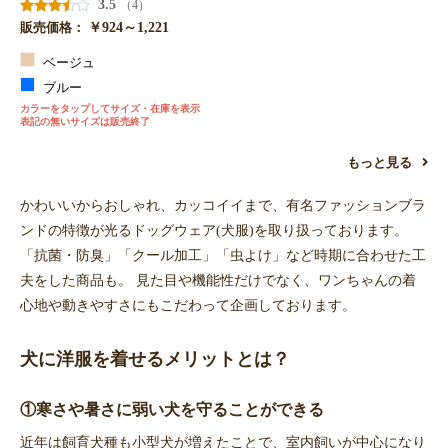
3.5
（4）
￥924～1,221
販売価格：
ベージュ
ブルー
カラーをタップしてサイズ・在庫を表示
表記の無いサイズは販売終了
もっと見る
かわいいからおしゃれ、カッコイイまで、有名ファッションブラ
ンドの特徴が光るドッグウェア(犬服)を取り扱っております。
「抗菌・防臭」「クール加工」「虫よけ」など時期に合わせた工
夫をした商品も。 見た目や機能性だけでなく、ワンちゃんの着
心地や動きやすさにもこだわって企画しております。
犬に洋服を着せるメリットとは？
①寒さや暑さに弱い犬を守ることができる
近年は飼育犬種も小型犬が増えたことで、室内飼いが中心になり