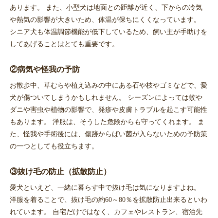
あります。 また、小型犬は地面との距離が近く、下からの冷気
や熱気の影響が大きいため、体温が保ちにくくなっています。
シニア犬も体温調節機能が低下しているため、飼い主が手助けを
してあげることはとても重要です。
②病気や怪我の予防
お散歩中、草むらや植え込みの中にある石や枝やゴミなどで、愛
犬が傷ついてしまうかもしれません。 シーズンによっては蚊や
ダニや害虫や植物の影響で、発疹や皮膚トラブルを起こす可能性
もあります。 洋服は、そうした危険からも守ってくれます。 ま
た、怪我や手術後には、傷跡からばい菌が入らないための予防策
の一つとしても役立ちます。
③抜け毛の防止（拡散防止）
愛犬といえど、一緒に暮らす中で抜け毛は気になりますよね。
洋服を着ることで、抜け毛の約60～80％を拡散防止出来るといわ
れています。 自宅だけではなく、カフェやレストラン、宿泊先