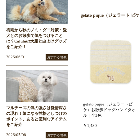
gelato pique（ジェラート
梅雨から秋のノミ・ダニ対策：愛
犬とのお散歩で気をつけること
は？Caluluの犬服と虫よけグッズ
をご紹介！
2026/06/01
おすすめ/特集
gelato pique（ジェラートピ
マルチーズの気の強さは愛情深さ
ケ）お散歩ドッグハンドタオ
の現れ！気になる性格としつけの
ル｜全3色
ポイント、あると便利なアイテム
をご紹介
￥1,430
2026/05/08
おすすめ/特集