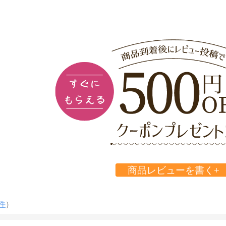
商品レビューを書く+
件
）