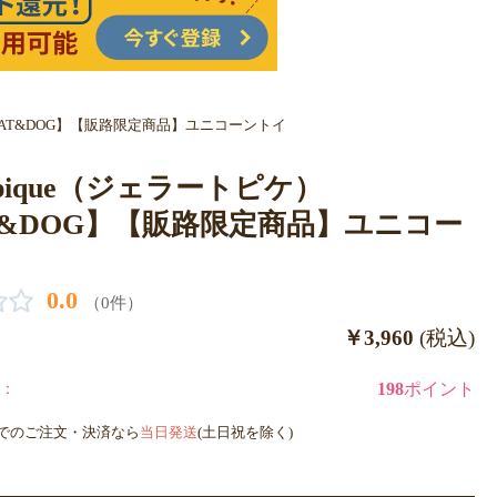
）【CAT&DOG】【販路限定商品】ユニコーントイ
to pique（ジェラートピケ）
T&DOG】【販路限定商品】ユニコー
0.0
（0件）
￥3,960
(税込)
：
198
ポイント
までのご注文・決済なら
当日発送
(土日祝を除く)