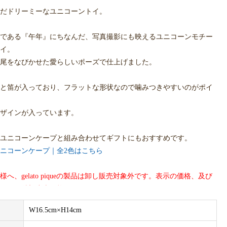
だドリーミーなユニコーントイ。
干支である『午年』にちなんだ、写真撮影にも映えるユニコーンモチー
イ。
尾をなびかせた愛らしいポーズで仕上げました。
と笛が入っており、フラットな形状なので噛みつきやすいのがポイ
ザインが入っています。
ユニコーンケープと組み合わせてギフトにもおすすめです。
ニコーンケープ｜全2色はこちら
へ、gelato piqueの製品は卸し販売対象外です。表示の価格、及び
ーカー希望小売価格です。
W16.5cm×H14cm
サンプルのため、色味やサイズ等の仕様に変更がある場合がござい
めご了承ください。