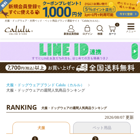
犬服・ドッグウェア・犬用ベッド・ペット用品ブランド通販サイト「Calulu(カルル)」
0
メニュー
新規会員登録
ログイン
検索
カート
犬服・ドッグウェアブランド Calulu（カルル）
犬服・ドッグウェアの週間人気商品ランキング
RANKING
犬服・ドッグウェアの週間人気商品ランキング
2026/08/07 更新
犬服
ペット用品
1
2