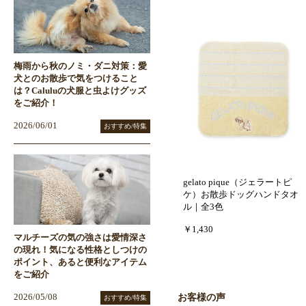
梅雨から秋のノミ・ダニ対策：愛
犬とのお散歩で気をつけること
は？Caluluの犬服と虫よけグッズ
をご紹介！
2026/06/01
おすすめ/特集
gelato pique（ジェラートピ
ケ）お散歩ドッグハンドタオ
ル｜全3色
￥1,430
マルチーズの気の強さは愛情深さ
の現れ！気になる性格としつけの
ポイント、あると便利なアイテム
をご紹介
お客様の声
2026/05/08
おすすめ/特集