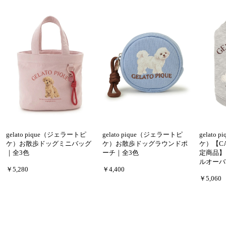
gelato pique（ジェラートピ
gelato pique（ジェラートピ
gelato
ケ）お散歩ドッグミニバッグ
ケ）お散歩ドッグラウンドポ
ケ）【C
｜全3色
ーチ｜全3色
定商品】
ルオーバ
￥5,280
￥4,400
￥5,060