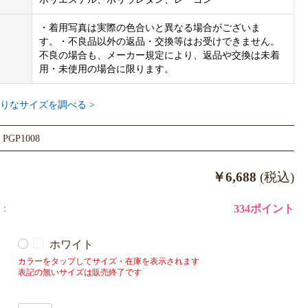
ダハウスはこちらからご購入いただけます。
・着用写真は実際の色合いと異なる場合がございま
ダJQDブランケット｜全2色はこちらからご購入いただけます。
す。・不良品以外の返品・交換等はお受けできません。
不良の場合も、メーカー規定により、返品や交換は未着
こちらからご購入いただけます。
用・未使用の場合に限ります。
材とは】
りなサイズを調べる >
OCO（ベビモコ）…子供たちの為に生まれた、羽毛のように軽く、ピュ
表現したニットです。やや短毛に仕上げつつ、ふっくらとしたボリ
GP1008
せています。
￥6,688
(税込)
は、gelato piqueのサイズ規格でつくられております。他ブランド
格は異なりますので、必ず商品画像内サイズ表をご参照ください。
：
334ポイント
されますサイズ表は洋服の実寸サイズです。商品画像内サイズ表と
ホワイト
。
カラーをタップしてサイズ・在庫を表示されます
表記の無いサイズは販売終了です
へ、gelato piqueの製品は卸し販売対象外です。表示の価格、及び
ーカー希望小売価格です。