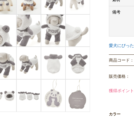
い。
ベビモコパン
備考
ベビモコパン
パンダトイは
【ベビモコ素
愛犬にぴった
BABY M
アな優しさを
商品コード： P
ュームも持た
販売価格：
※こちらの商品
とのサイズ規
獲得ポイント
※商品に同封
は異なります
カラー
※法人のお客様
購入価格はメ