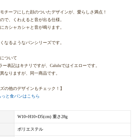
モチーフにした顔のついたデザインが、愛らしさ満点！
ので、くわえると音が出る仕様。
にカシャカシャと音が鳴ります。
くなるようなパンシリーズです。
について
のカラー表記はキナリですが、Caluluではイエローです。
異なりますが、同一商品です。
ズの他のデザインもチェック！】
ちっと食パンはこちら
くっとクロワッサンはこちら
ふっとドーナツはこちら
W10×H10×D5(cm) 重さ28g
リッとフランスパンはこちら
ポリエステル
様へ、Solgraの製品は卸し販売対象外です。表示の価格、及び購入