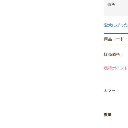
価格はメーカ
備考
※商品画像は
愛犬にぴった
ますので、予
商品コード： P
販売価格：
獲得ポイント
カラー
数量