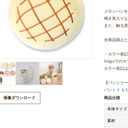
メロンパンを
鳴き笛入りな
また、触る度
全商品揃えた
・カラー表記
Solgraで
カラー表記は
【パンシリー
パントイ も
パントイ さ
商品仕様
画像ダウンロード
パントイ ぱ
本体サイズ
パントイ パ
素材
※法人のお客