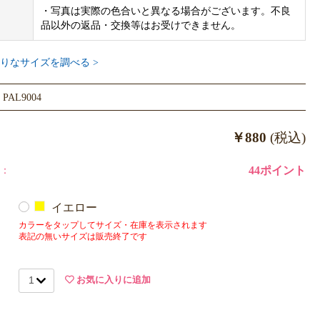
ー希望小売価格です。
・写真は実際の色合いと異なる場合がございます。不良
品以外の返品・交換等はお受けできません。
サンプルのため、色味やサイズ等の仕様に変更がある場合がござい
りなサイズを調べる >
めご了承ください。
AL9004
￥880
(税込)
：
44ポイント
イエロー
カラーをタップしてサイズ・在庫を表示されます
表記の無いサイズは販売終了です
お気に入りに追加