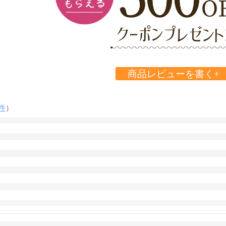
商品レビューを書く+
件
）