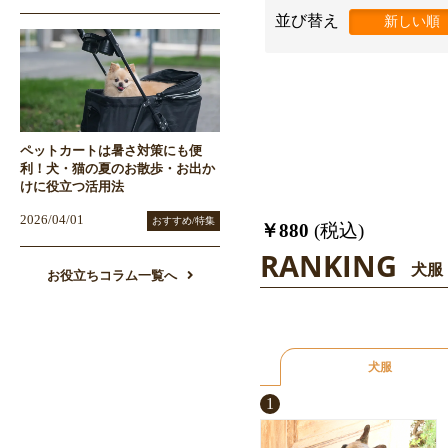
並び替え
新しい順
ペットカートは暑さ対策にも便
利！犬・猫の夏のお散歩・お出か
けに役立つ活用法
2026/04/01
おすすめ/特集
￥880
(税込)
RANKING
犬服
お役立ちコラム一覧へ
犬服
1