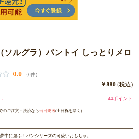
gra（ソルグラ）パントイ しっとりメロ
0.0
（0件）
￥880
(税込)
：
44
ポイント
までのご注文・決済なら
当日発送
(土日祝を除く)
夢中に遊ぶ！パンシリーズの可愛いおもちゃ。