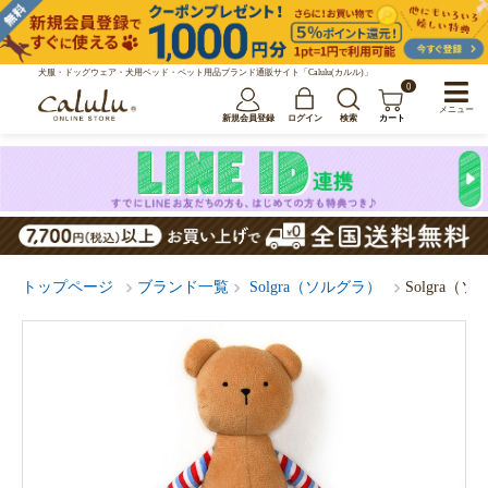
犬服・ドッグウェア・犬用ベッド・ペット用品ブランド通販サイト「Calulu(カルル)」
0
メニュー
新規会員登録
ログイン
検索
カート
トップページ
ブランド一覧
Solgra（ソルグラ）
Solgra