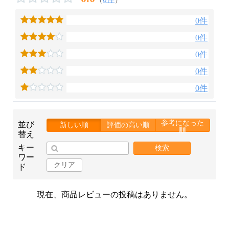
0件
0件
0件
0件
0件
参考になった
並び
新しい順
評価の高い順
順
替え
キー
検索
ワー
クリア
ド
現在、商品レビューの投稿はありません。