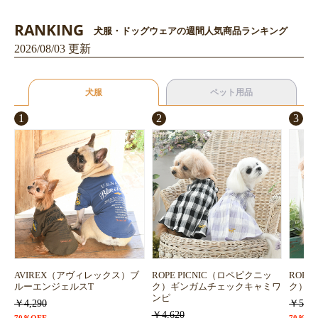
RANKING
犬服・ドッグウェアの週間人気商品ランキング
2026/08/03 更新
犬服
ペット用品
1
2
3
お買い物を続ける
カートへ進む
AVIREX（アヴィレックス）ブ
ROPE PICNIC（ロペピクニッ
ROPE
ルーエンジェルスT
ク）ギンガムチェックキャミワ
ク）浴
ンピ
￥4,290
￥5,72
￥4,620