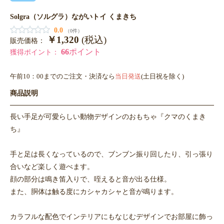
Solgra（ソルグラ）ながいトイ くまきち
0.0
（0件）
￥1,320
(税込)
販売価格：
66
ポイント
獲得ポイント：
午前10：00までのご注文・決済なら
当日発送
(土日祝を除く)
商品説明
長い手足が可愛らしい動物デザインのおもちゃ『クマのくまき
ち』
手と足は長くなっているので、ブンブン振り回したり、引っ張り
合いなど楽しく遊べます。
顔の部分は鳴き笛入りで、咥えると音が出る仕様。
また、胴体は触る度にカシャカシャと音が鳴ります。
カラフルな配色でインテリアにもなじむデザインでお部屋に飾っ