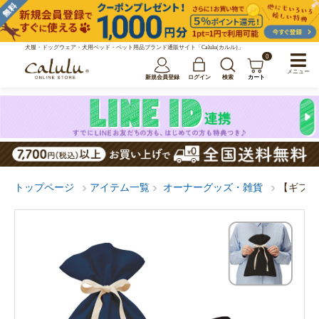
犬服・ドッグウェア・犬用ベッド・ペット用品ブランド通販サイト「Calulu(カルル)」
0
メニュー
新規会員登録
ログイン
検索
カート
トップページ
アイテム一覧
オーナーグッズ・雑貨
【ギフト