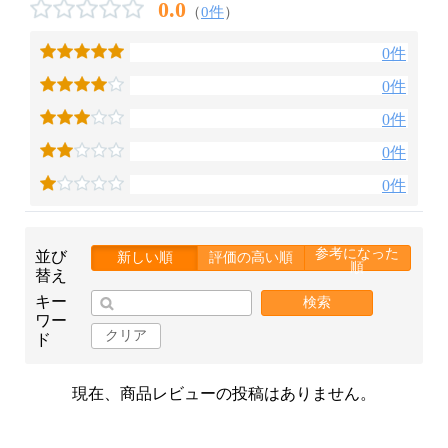
0.0
（
0件
）
0件
0件
0件
0件
0件
参考になった
並び
新しい順
評価の高い順
順
替え
キー
検索
ワー
クリア
ド
現在、商品レビューの投稿はありません。