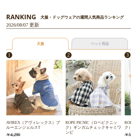
RANKING
犬服・ドッグウェアの週間人気商品ランキング
2026/08/07 更新
犬服
ペット用品
1
2
3
お買い物を続ける
カートへ進む
AVIREX（アヴィレックス）ブ
ROPE PICNIC（ロペピクニッ
ROPE
ルーエンジェルスT
ク）ギンガムチェックキャミワ
ク）浴
ンピ
￥4,290
￥5,72