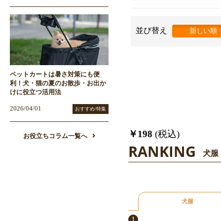
並び替え
新しい順
ペットカートは暑さ対策にも便
利！犬・猫の夏のお散歩・お出か
けに役立つ活用法
2026/04/01
おすすめ/特集
￥198
(税込)
お役立ちコラム一覧へ
RANKING
犬服
犬服
1