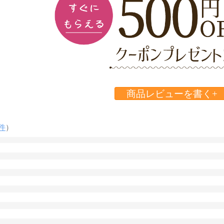
商品レビューを書く+
件
）