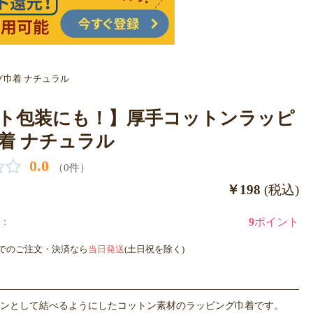
巾着 ナチュラル
ト包装にも！】厚手コットンラッピ
着 ナチュラル
0.0
（0件）
￥198
(税込)
：
9
ポイント
までのご注文・決済なら
当日発送
(土日祝を除く)
ンとして結べるようにしたコットン素材のラッピング巾着です。