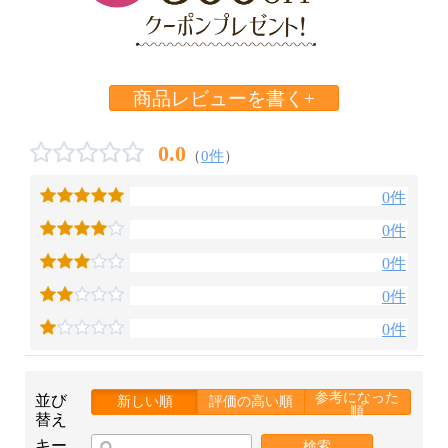
商品レビューを書く+
0.0
（
0件
）
0件
0件
0件
0件
0件
参考になった
並び
新しい順
評価の高い順
順
替え
キー
検索