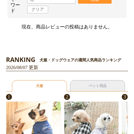
ワー
クリア
ド
現在、商品レビューの投稿はありません。
RANKING
犬服・ドッグウェアの週間人気商品ランキング
2026/08/07 更新
犬服
ペット用品
1
2
3
お買い物を続ける
カートへ進む