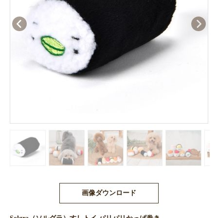
画像ダウンロード
Solgra（ソルグラ）すしトイ パリパリかっぱ巻き