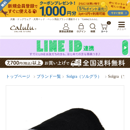
犬服・ドッグウェア・犬用ベッド・ペット用品ブランド通販サイト「Calulu(カルル)」
0
メニュー
新規会員登録
ログイン
検索
カート
トップページ
ブランド一覧
Solgra（ソルグラ）
Solgra