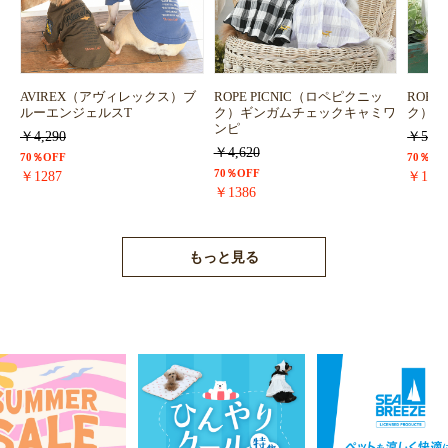
AVIREX（アヴィレックス）ブ
ROPE PICNIC（ロペピクニッ
ROPE
ルーエンジェルスT
ク）ギンガムチェックキャミワ
ク）浴
ンピ
￥4,290
￥5,72
￥4,620
70％OFF
70％OF
70％OFF
￥1287
￥171
￥1386
もっと見る