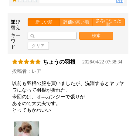
0件
参考になった
並び
新しい順
評価の高い順
順
替え
キー
検索
ワー
クリア
ド
ちょうの羽根
2026/04/22 07:38:34
投稿者：レア
以前も羽根の服を買いましたが、洗濯するとヤワヤ
ワになって羽根が折れた。
今回のは、オ---ガンジーで張りが
あるので大丈夫です。
とってもかわいい