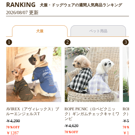
RANKING
犬服・ドッグウェアの週間人気商品ランキング
2026/08/07 更新
犬服
ペット用品
1
2
3
AVIREX（アヴィレックス）ブ
ROPE PICNIC（ロペピクニッ
ROPE
ルーエンジェルスT
ク）ギンガムチェックキャミワ
ク）浴
ンピ
￥4,290
￥5,72
￥4,620
70％OFF
70％OF
70％OFF
￥1287
￥171