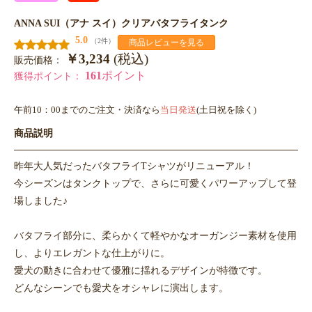
ANNA SUI（アナ スイ）クリアバタフライタンク
5.0
（2件）
商品レビューを見る
￥3,234
(税込)
販売価格：
161
ポイント
獲得ポイント：
午前10：00までのご注文・決済なら
当日発送
(土日祝を除く)
商品説明
昨年大人気だったバタフライTシャツがリニューアル！
今シーズンはタンクトップで、さらに可愛くパワーアップして登
場しました♪
バタフライ部分に、柔らかくて軽やかなオーガンジー素材を使用
し、よりエレガントな仕上がりに。
愛犬の動きに合わせて優雅に揺れるデザインが特徴です。
どんなシーンでも愛犬をオシャレに演出します。