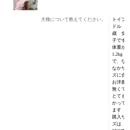
犬種について教えてください。
トイプ
ドル 3
歳 女
子です
体重が
1.2kg
で、な
なかサ
ズに合
お洋服
無くて
とても
かって
ます
購入サ
ズは