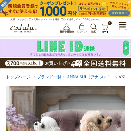
犬服・ドッグウェア・犬用ベッド・ペット用品ブランド通販サイト「Calulu(カルル)」
0
メニュー
新規会員登録
ログイン
検索
カート
トップページ
ブランド一覧
ANNA SUI（アナ スイ）
ANN