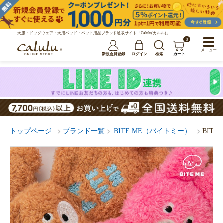
犬服・ドッグウェア・犬用ベッド・ペット用品ブランド通販サイト「Calulu(カルル)」
0
メニュー
新規会員登録
ログイン
検索
カート
トップページ
ブランド一覧
BITE ME（バイトミー）
BIT