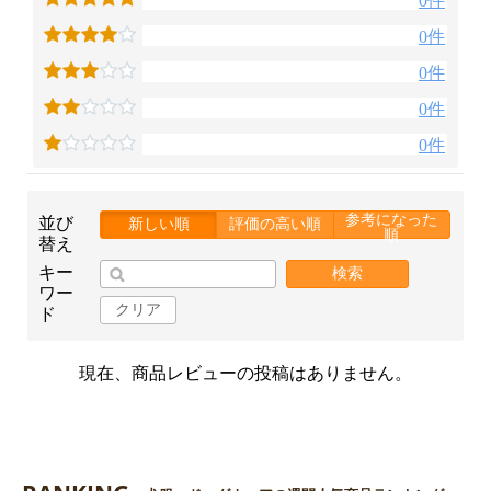
0件
0件
0件
0件
0件
参考になった
並び
新しい順
評価の高い順
順
替え
キー
検索
ワー
クリア
ド
現在、商品レビューの投稿はありません。