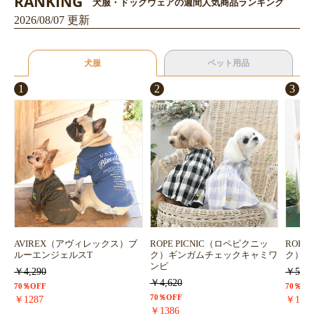
RANKING
犬服・ドッグウェアの週間人気商品ランキング
2026/08/07 更新
犬服
ペット用品
1
2
3
お買い物を続ける
カートへ進む
AVIREX（アヴィレックス）ブ
ROPE PICNIC（ロペピクニッ
ROPE
ルーエンジェルスT
ク）ギンガムチェックキャミワ
ク）浴
ンピ
￥4,290
￥5,72
￥4,620
70％OFF
70％OF
70％OFF
￥1287
￥171
￥1386