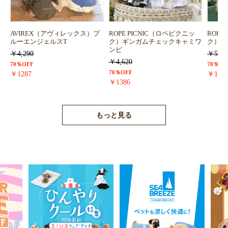
お買い物を続ける
カートへ進む
AVIREX（アヴィレックス）ブ
ROPE PICNIC（ロペピクニッ
ROPE
ルーエンジェルスT
ク）ギンガムチェックキャミワ
ク）浴
ンピ
￥4,290
￥5,72
￥4,620
70％OFF
70％OF
70％OFF
￥1287
￥171
￥1386
もっと見る