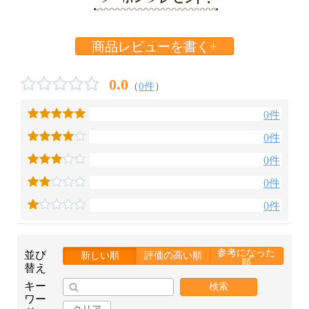
商品レビューを書く+
0.0
（
0件
）
0件
0件
0件
0件
0件
参考になった
並び
新しい順
評価の高い順
順
替え
キー
検索
ワー