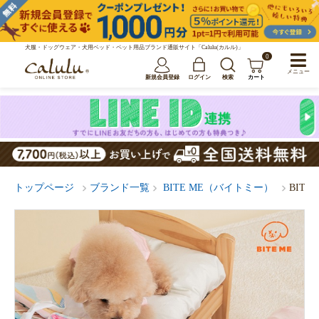
犬服・ドッグウェア・犬用ベッド・ペット用品ブランド通販サイト「Calulu(カルル)」
0
メニュー
新規会員登録
ログイン
検索
カート
トップページ
ブランド一覧
BITE ME（バイトミー）
BIT