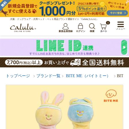
犬服・ドッグウェア・犬用ベッド・ペット用品ブランド通販サイト「Calulu(カルル)」
0
メニュー
新規会員登録
ログイン
検索
カート
トップページ
ブランド一覧
BITE ME（バイトミー）
BIT