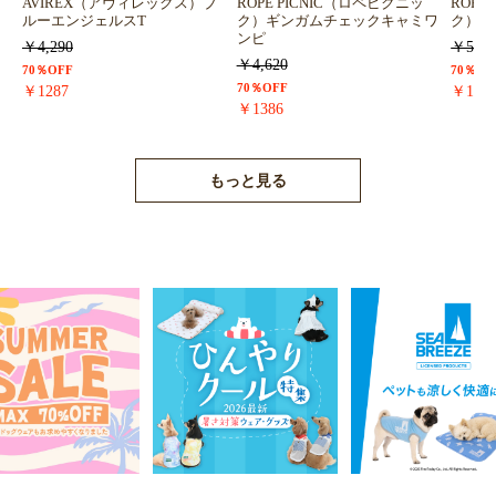
お買い物を続ける
カートへ進む
AVIREX（アヴィレックス）ブ
ROPE PICNIC（ロペピクニッ
ROPE
ルーエンジェルスT
ク）ギンガムチェックキャミワ
ク）浴
ンピ
￥4,290
￥5,72
￥4,620
70％OFF
70％OF
70％OFF
￥1287
￥171
￥1386
もっと見る