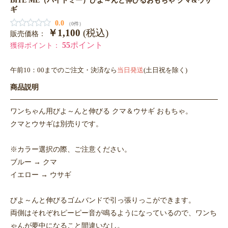
ギ
0.0
（0件）
￥1,100
(税込)
販売価格：
55
ポイント
獲得ポイント：
午前10：00までのご注文・決済なら
当日発送
(土日祝を除く)
商品説明
ワンちゃん用びよ～んと伸びる クマ＆ウサギ おもちゃ。
クマとウサギは別売りです。
※カラー選択の際、ご注意ください。
ブルー → クマ
イエロー → ウサギ
びよ～んと伸びるゴムバンドで引っ張りっこができます。
両側はそれぞれピーピー音が鳴るようになっているので、ワンち
ゃんが夢中になること間違いなし。