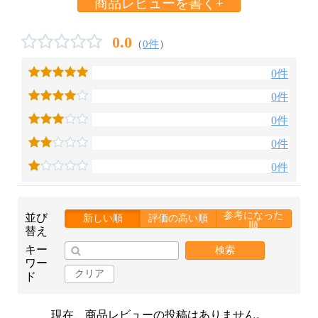
商品レビューを書く+
0.0
（
0件
）
0件
0件
0件
0件
0件
参考になった
並び
新しい順
評価の高い順
順
替え
キー
検索
ワー
クリア
ド
現在、商品レビューの投稿はありません。