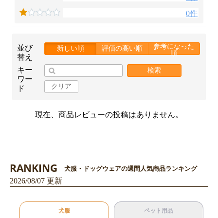
0件
参考になった
並び
新しい順
評価の高い順
順
替え
キー
検索
ワー
クリア
ド
現在、商品レビューの投稿はありません。
RANKING
犬服・ドッグウェアの週間人気商品ランキング
2026/08/07 更新
犬服
ペット用品
お買い物を続ける
カートへ進む