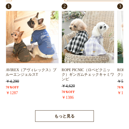
1
2
3
AVIREX（アヴィレックス）ブ
ROPE PICNIC（ロペピクニッ
ROPE
ルーエンジェルスT
ク）ギンガムチェックキャミワ
ク）浴
ンピ
￥4,290
￥5,72
￥4,620
70％OFF
70％OF
70％OFF
￥1287
￥171
￥1386
もっと見る