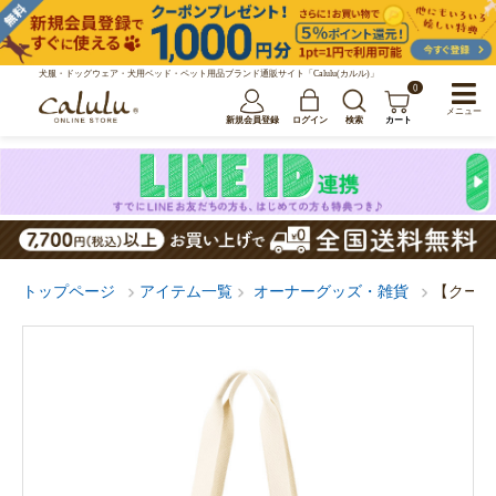
犬服・ドッグウェア・犬用ベッド・ペット用品ブランド通販サイト「Calulu(カルル)」
0
メニュー
新規会員登録
ログイン
検索
カート
トップページ
アイテム一覧
オーナーグッズ・雑貨
【クール