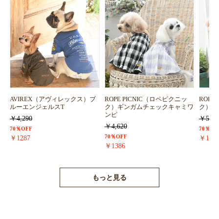
AVIREX（アヴィレックス）ブ
ROPE PICNIC（ロペピクニッ
ROPE
ルーエンジェルスT
ク）ギンガムチェックキャミワ
ク）浴
ンピ
￥4,290
￥5,72
￥4,620
70％OFF
70％OF
70％OFF
￥1287
￥171
￥1386
もっと見る