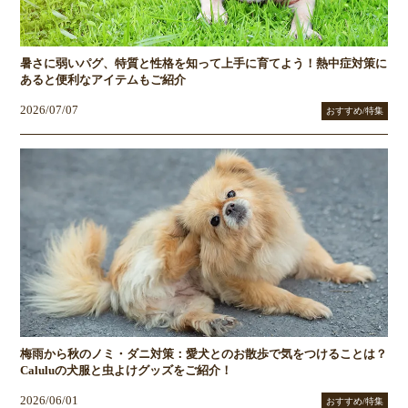
暑さに弱いパグ、特質と性格を知って上手に育てよう！熱中症対策に
あると便利なアイテムもご紹介
2026/07/07
おすすめ/特集
梅雨から秋のノミ・ダニ対策：愛犬とのお散歩で気をつけることは？
Caluluの犬服と虫よけグッズをご紹介！
2026/06/01
おすすめ/特集