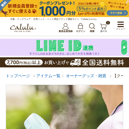
犬服・ドッグウェア・犬用ベッド・ペット用品ブランド通販サイト「Calulu(カルル)」
0
メニュー
新規会員登録
ログイン
検索
カート
トップページ
アイテム一覧
オーナーグッズ・雑貨
【クール