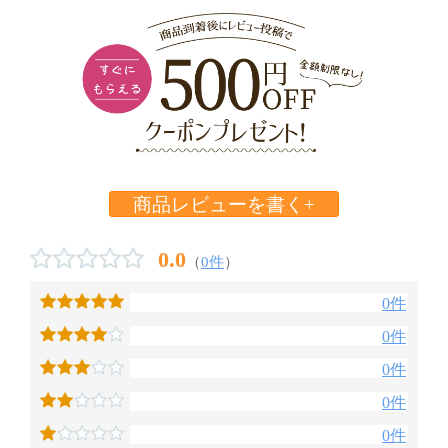
商品レビューを書く+
0.0
（
0件
）
0件
0件
0件
0件
0件