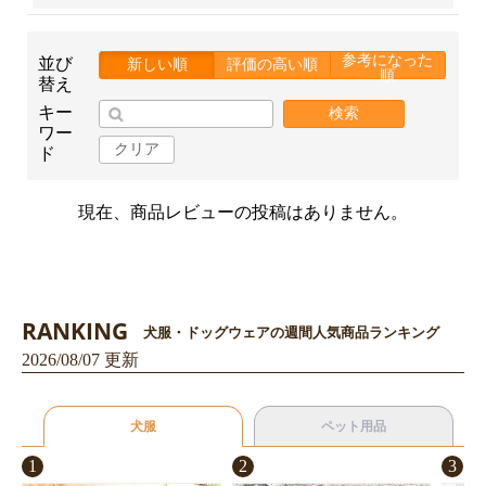
参考になった
並び
新しい順
評価の高い順
順
替え
キー
検索
ワー
クリア
ド
現在、商品レビューの投稿はありません。
RANKING
犬服・ドッグウェアの週間人気商品ランキング
2026/08/07 更新
犬服
ペット用品
お買い物を続ける
カートへ進む
1
2
3