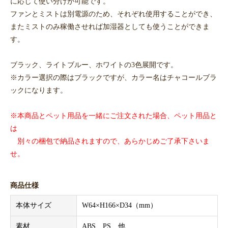
に応じて使い分けが可能です。
ファンとミストは別電源のため、それぞれ使用することができ、
またミストのみ稼働させれば加湿器としても使うことができま
す。
ブラック、ライトブルー、ホワイトの3色展開です。
※カラー選択の際はブラックですが、カラー名はチャコールブラ
ックになります。
※本商品とペット用品を一緒にご注文された場合、ペット用品と
は
別々の梱包で納品されますので、あらかじめご了承下さいま
せ。
商品仕様
本体サイズ
W64×H166×D34（mm）
素材
ABS、PS 他