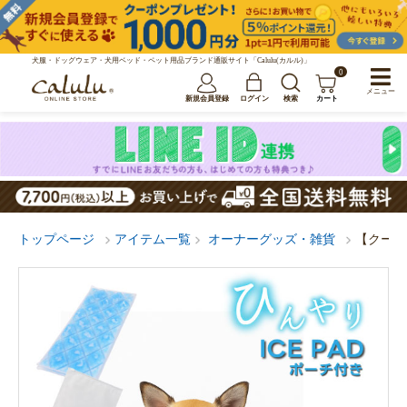
犬服・ドッグウェア・犬用ベッド・ペット用品ブランド通販サイト「Calulu(カルル)」
0
メニュー
新規会員登録
ログイン
検索
カート
トップページ
アイテム一覧
オーナーグッズ・雑貨
【クール