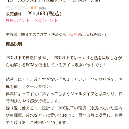
0.0
（0件）
￥1,463
(税込)
販売価格：
73
ポイント
獲得ポイント：
午前10：00までのご注文・決済なら
当日発送
(土日祝を除く)
商品説明
28℃以下で自然に凝固し、28℃以上でゆっくりと熱を吸収しなが
ら融解するPCMを使用しているアイス敷きパットです！
結露しにくく、冷たすぎない「ちょうどいい」ひんやり感で、お
尻を優しくクールダウン。
体温によってすぐに温まってしまうジェルタイプとは異なり、長
時間ひんやり感が持続します。
繰り返し使えるエコ設計で、28℃以下の環境（冷房の効いた室内
や冷蔵庫、冷水など）に置いておけば、再び自然に凝固し、何度
でも繰り返しご使用いただけます。