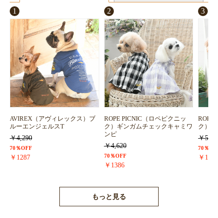
お買い物を続ける
カートへ進む
1
2
3
AVIREX（アヴィレックス）ブ
ROPE PICNIC（ロペピクニッ
ROPE
ルーエンジェルスT
ク）ギンガムチェックキャミワ
ク）浴
ンピ
￥4,290
￥5,72
￥4,620
70％OFF
70％OF
70％OFF
￥1287
￥171
￥1386
もっと見る