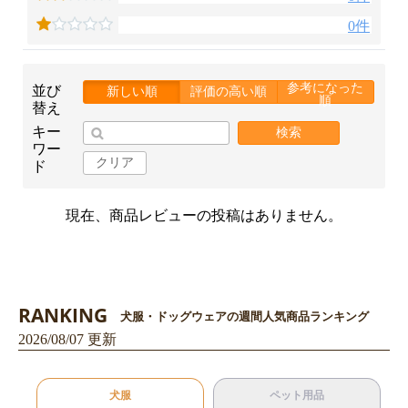
0件
参考になった
並び
新しい順
評価の高い順
順
替え
キー
検索
ワー
クリア
ド
現在、商品レビューの投稿はありません。
RANKING
犬服・ドッグウェアの週間人気商品ランキング
2026/08/07 更新
犬服
ペット用品