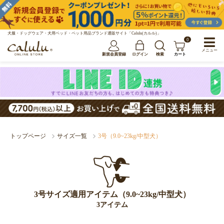
犬服・ドッグウェア・犬用ベッド・ペット用品ブランド通販サイト「Calulu(カルル)」
0
メニュー
新規会員登録
ログイン
検索
カート
トップページ
サイズ一覧
3号（9.0~23kg/中型犬）
3号サイズ適用アイテム（9.0~23kg/中型犬）
3アイテム