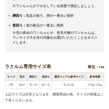
※ワンちゃんがフセをしている状態で測定しましょう。
胴回り：
前足の後ろ、胴の一番太い箇所
首回り：
首の根元の一番太い箇所
※毛の多めのワンちゃんや、長毛犬種のワンちゃんは、
ワンサイズ大き目の洋服をお選びいただくことをオスス
メします。
ラクルム専用サイズ表
単位：cm
サイズ
背丈
胴回り
首回り
通常ウェアの参考サイズ
参考体重
3号
約42
56～64
38～42
4L,5L,6L
9.0kg~23kg
上記サイズは目安となります。縫製商品の為、サイズの前後はご
了承くださいませ。