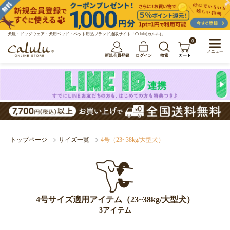
犬服・ドッグウェア・犬用ベッド・ペット用品ブランド通販サイト「Calulu(カルル)」
0
メニュー
新規会員登録
ログイン
検索
カート
トップページ
サイズ一覧
4号（23~38kg/大型犬）
4号サイズ適用アイテム（23~38kg/大型犬）
3アイテム