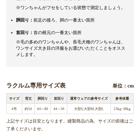
※ワンちゃんがフセをしている状態で測定しましょう。
胴回り：
前足の後ろ、胴の一番太い箇所
首回り：
首の根元の一番太い箇所
※毛の多めのワンちゃんや、長毛犬種のワンちゃんは、
ワンサイズ大き目の洋服をお選びいただくことをオスス
メします。
ラクルム専用サイズ表
単位：cm
サイズ
背丈
胴回り
首回り
通常ウェアの参考サイズ
参考体重
4号
約54
64～80
44～50
大型S,大型M,大型L
23kg~38kg
上記サイズは目安となります。縫製商品の為、サイズの前後はご
了承くださいませ。