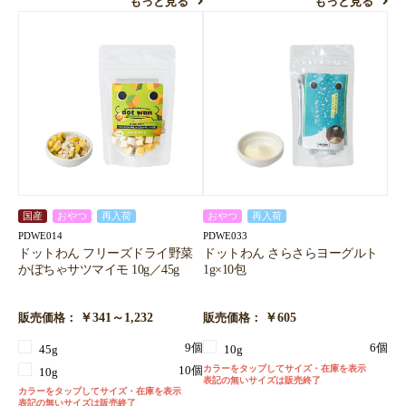
もっと見る
もっと見る
国産
おやつ
再入荷
おやつ
再入荷
PDWE014
PDWE033
ドットわん フリーズドライ野菜
ドットわん さらさらヨーグルト
かぼちゃサツマイモ 10g／45g
1g×10包
￥341～1,232
￥605
販売価格：
販売価格：
9個
6個
45g
10g
カラーをタップしてサイズ・在庫を表示
10個
10g
表記の無いサイズは販売終了
カラーをタップしてサイズ・在庫を表示
表記の無いサイズは販売終了