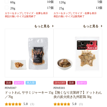
10個
5個
60g
120g
17個
13個
20g
25g
カラーをタップしてサイズ・在庫を表示
カラーをタップしてサイズ・在庫を表示
表記の無いサイズは販売終了
表記の無いサイズは販売終了
もっと見る
もっと見る
国産
おやつ
再入荷
20％OFF
国産
おやつ
PDWE007
PDWE001
ドットわん ササミジャーキー 15g
【無くなり次第終了】ドットわん
／70g
炎の炭火焼き九州若鶏 30g
5.0
5.0
（1）
（1）