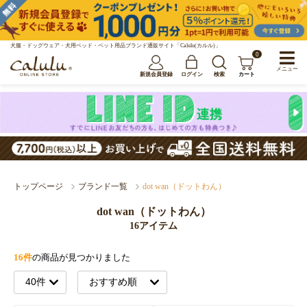
犬服・ドッグウェア・犬用ベッド・ペット用品ブランド通販サイト「Calulu(カルル)」
0
メニュー
新規会員登録
ログイン
検索
カート
トップページ
ブランド一覧
dot wan（ドットわん）
dot wan（ドットわん）
16アイテム
16件
の商品が見つかりました