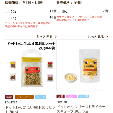
￥330～1,199
￥484
販売価格：
販売価格：
11個
2個
70g
30g
カラーをタップしてサイズ・在庫を表示
10個
15g
表記の無いサイズは販売終了
カラーをタップしてサイズ・在庫を表示
表記の無いサイズは販売終了
もっと見る
もっと見る
国産
おやつ
再入荷
国産
ドライフード
再入荷
PDWE011
PDWF005
お買い物を続ける
カートへ進む
ドットわん フリーズドライチー
ドットわんごはん 4種お試しセッ
ズキューブ 20g／60g
ト 20g×4