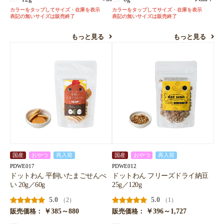
カラーをタップしてサイズ・在庫を表示
カラーをタップしてサイズ・在庫を表示
表記の無いサイズは販売終了
表記の無いサイズは販売終了
もっと見る
もっと見る
国産
おやつ
再入荷
国産
おやつ
再入荷
PDWE017
PDWE012
ドットわん 平飼いたまごせんべ
ドットわん フリーズドライ納豆
い 20g／60g
25g／120g
5.0
5.0
（2）
（1）
￥385～880
￥396～1,727
販売価格：
販売価格：