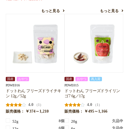
もっと見る
もっと見る
国産
おやつ
国産
おやつ
再入荷
PDWE016
PDWE015
ドットわん フリーズドライチキ
ドットわん フリーズドライリン
ン 12g／52g
ゴ7 6g／17g
4.0
4.0
（1）
（1）
￥374～1,210
￥495～1,166
販売価格：
販売価格：
8個
欠品中
52g
20g
6個
欠品中
12g
6g