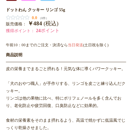
ドットわん クッキー リンゴ 55g
0.0
（0件）
￥484
(税込)
販売価格：
24
ポイント
獲得ポイント：
午前10：00までのご注文・決済なら
当日発送
(土日祝を除く)
商品説明
皮の栄養までまるごと摂れる！元気な体に導くパワークッキー。
「犬のおやつ職人」が手作りする、リンゴを皮ごと練り込んだク
ッキー。
リンゴは他の果物に比べ、特にポリフェノールを多く含んでお
り、老化防止や疲労回復、口臭防止などに効果的。
食材の栄養素をそのまま摂れるよう、高温で焼かずに低温風でじ
っくり乾燥させました。