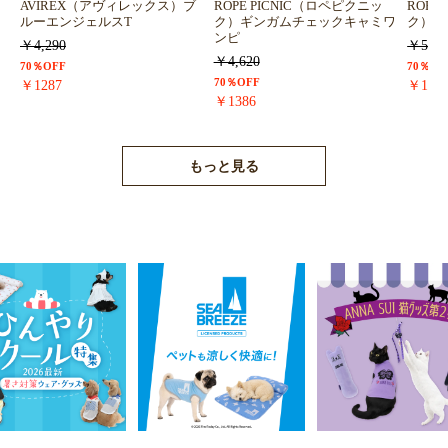
AVIREX（アヴィレックス）ブ
ROPE PICNIC（ロペピクニッ
ROPE
ルーエンジェルスT
ク）ギンガムチェックキャミワ
ク）浴
ンピ
￥4,290
￥5,72
￥4,620
70％OFF
70％OF
70％OFF
￥1287
￥171
￥1386
もっと見る