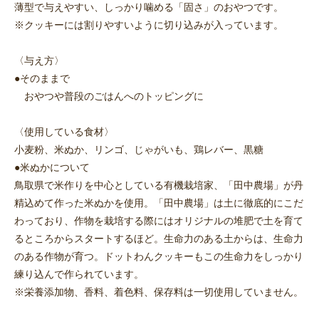
薄型で与えやすい、しっかり噛める「固さ」のおやつです。
※クッキーには割りやすいように切り込みが入っています。
〈与え方〉
●そのままで
おやつや普段のごはんへのトッピングに
〈使用している食材〉
小麦粉、米ぬか、リンゴ、じゃがいも、鶏レバー、黒糖
●米ぬかについて
鳥取県で米作りを中心としている有機栽培家、「田中農場」が丹
精込めて作った米ぬかを使用。「田中農場」は土に徹底的にこだ
わっており、作物を栽培する際にはオリジナルの堆肥で土を育て
るところからスタートするほど。生命力のある土からは、生命力
のある作物が育つ。ドットわんクッキーもこの生命力をしっかり
練り込んで作られています。
※栄養添加物、香料、着色料、保存料は一切使用していません。