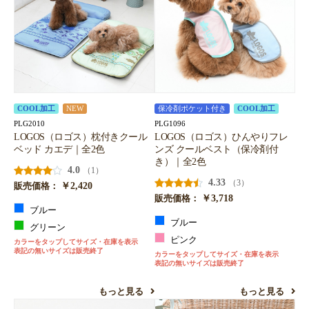
COOL加工
NEW
保冷剤ポケット付き
COOL加工
PLG2010
PLG1096
LOGOS（ロゴス）枕付きクール
LOGOS（ロゴス）ひんやりフレ
ベッド カエデ｜全2色
ンズ クールベスト（保冷剤付
き）｜全2色
4.0
（1）
4.33
（3）
￥2,420
販売価格：
￥3,718
販売価格：
ブルー
ブルー
グリーン
ピンク
カラーをタップしてサイズ・在庫を表示
表記の無いサイズは販売終了
カラーをタップしてサイズ・在庫を表示
表記の無いサイズは販売終了
もっと見る
もっと見る