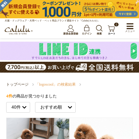
犬服・ドッグウェア・犬用ベッド・ペット用品ブランド通販サイト「Calulu(カルル)」
0
メニュー
新規会員登録
ログイン
検索
カート
トップページ
「logoscool」の検索結果
4件
の商品が見つかりました