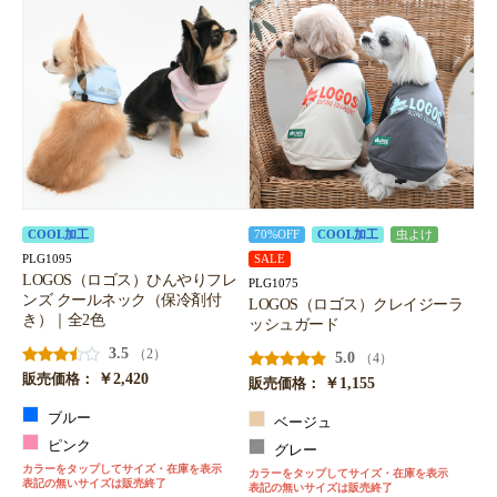
COOL加工
70%OFF
COOL加工
虫よけ
PLG1095
SALE
LOGOS（ロゴス）ひんやりフレ
PLG1075
ンズ クールネック（保冷剤付
LOGOS（ロゴス）クレイジーラ
き）｜全2色
ッシュガード
3.5
（2）
5.0
（4）
￥2,420
販売価格：
￥1,155
販売価格：
ブルー
ベージュ
ピンク
グレー
カラーをタップしてサイズ・在庫を表示
カラーをタップしてサイズ・在庫を表示
表記の無いサイズは販売終了
表記の無いサイズは販売終了