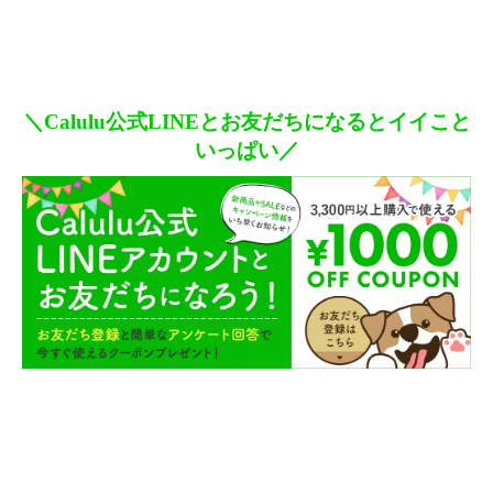
＼Calulu公式LINEとお友だちになるとイイこと
いっぱい／