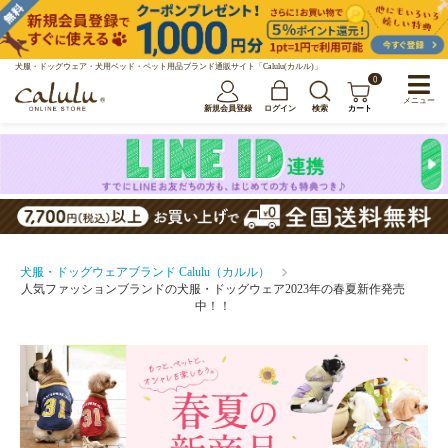
犬服・ドッグウェア・犬用ベッド・ペット用品ブランド通販サイト「Calulu(カルル)」
0
メニュー
新規会員登録
ログイン
検索
カート
犬服・ドッグウェアブランド Calulu（カルル）
人気ファッションブランドの犬服・ドッグウェア2023年の春夏新作発売
中！！