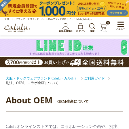
犬服・ドッグウェア・犬用ベッド・ペット用品ブランド通販サイト「Calulu(カルル)」
0
メニュー
新規会員登録
ログイン
検索
カート
犬服・ドッグウェアブランド Calulu（カルル）
ご利用ガイド
別注、OEM、コラボ企画について
About OEM
OEM生産について
Caluluオンラインストアでは、コラボレーション企画や、別注、