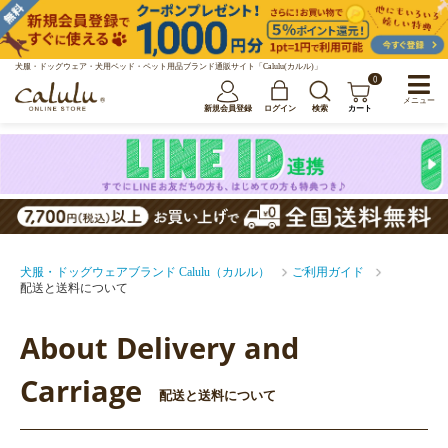
犬服・ドッグウェア・犬用ベッド・ペット用品ブランド通販サイト「Calulu(カルル)」
0
メニュー
新規会員登録
ログイン
検索
カート
犬服・ドッグウェアブランド Calulu（カルル）
ご利用ガイド
配送と送料について
About Delivery and
Carriage
配送と送料について