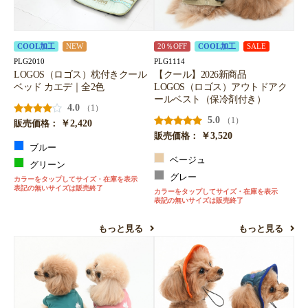
COOL加工
NEW
20％OFF
COOL加工
SALE
PLG2010
PLG1114
LOGOS（ロゴス）枕付きクール
【クール】2026新商品
ベッド カエデ｜全2色
LOGOS（ロゴス）アウトドアク
ールベスト（保冷剤付き）
4.0
（1）
5.0
（1）
￥2,420
販売価格：
￥3,520
販売価格：
ブルー
ベージュ
グリーン
グレー
カラーをタップしてサイズ・在庫を表示
表記の無いサイズは販売終了
カラーをタップしてサイズ・在庫を表示
表記の無いサイズは販売終了
もっと見る
もっと見る