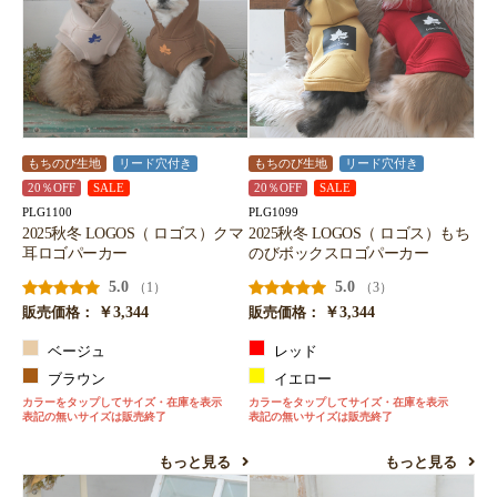
もちのび生地
リード穴付き
もちのび生地
リード穴付き
20％OFF
SALE
20％OFF
SALE
PLG1100
PLG1099
2025秋冬 LOGOS（ ロゴス）クマ
2025秋冬 LOGOS（ ロゴス）もち
耳ロゴパーカー
のびボックスロゴパーカー
5.0
5.0
（1）
（3）
￥3,344
￥3,344
販売価格：
販売価格：
ベージュ
レッド
ブラウン
イエロー
カラーをタップしてサイズ・在庫を表示
カラーをタップしてサイズ・在庫を表示
表記の無いサイズは販売終了
表記の無いサイズは販売終了
もっと見る
もっと見る