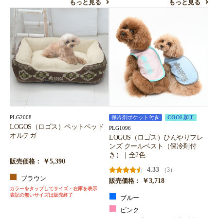
もっと見る
もっと見る
PLG2008
保冷剤ポケット付き
COOL加工
LOGOS（ロゴス）ペットベッド
PLG1096
オルテガ
LOGOS（ロゴス）ひんやりフレ
ンズ クールベスト（保冷剤付
き）｜全2色
￥5,390
販売価格：
4.33
（3）
ブラウン
￥3,718
販売価格：
カラーをタップしてサイズ・在庫を表示
表記の無いサイズは販売終了
ブルー
ピンク