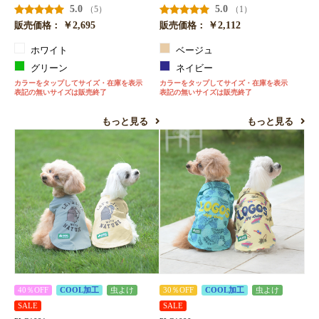
5.0
5.0
（5）
（1）
お買い物を続ける
カートへ進む
￥2,695
￥2,112
販売価格：
販売価格：
ホワイト
ベージュ
グリーン
ネイビー
カラーをタップしてサイズ・在庫を表示
カラーをタップしてサイズ・在庫を表示
表記の無いサイズは販売終了
表記の無いサイズは販売終了
もっと見る
もっと見る
40％OFF
COOL加工
虫よけ
30％OFF
COOL加工
虫よけ
SALE
SALE