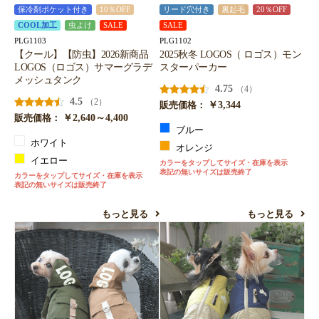
保冷剤ポケット付き
10％OFF
リード穴付き
裏起毛
20％OFF
COOL加工
虫よけ
SALE
SALE
PLG1103
PLG1102
【クール】【防虫】2026新商品
2025秋冬 LOGOS（ ロゴス）モン
LOGOS（ロゴス）サマーグラデ
スターパーカー
メッシュタンク
4.75
（4）
4.5
（2）
￥3,344
販売価格：
￥2,640～4,400
販売価格：
ブルー
ホワイト
オレンジ
イエロー
カラーをタップしてサイズ・在庫を表示
表記の無いサイズは販売終了
カラーをタップしてサイズ・在庫を表示
表記の無いサイズは販売終了
もっと見る
もっと見る