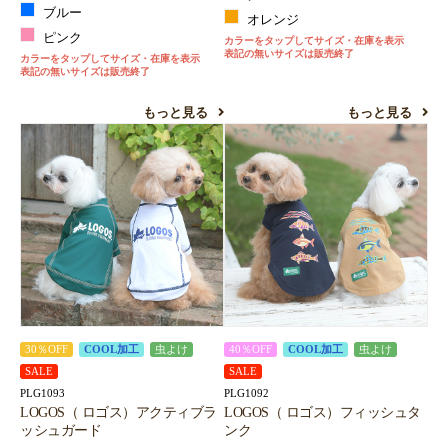
ブルー
オレンジ
ピンク
カラーをタップしてサイズ・在庫を表示
表記の無いサイズは販売終了
カラーをタップしてサイズ・在庫を表示
表記の無いサイズは販売終了
もっと見る
もっと見る
30％OFF
COOL加工
虫よけ
40％OFF
COOL加工
虫よけ
SALE
SALE
PLG1093
PLG1092
LOGOS（ ロゴス）アクティブラ
LOGOS（ ロゴス）フィッシュタ
ッシュガード
ンク