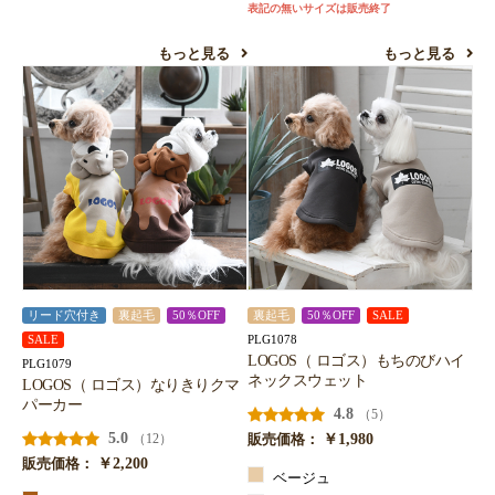
表記の無いサイズは販売終了
もっと見る
もっと見る
リード穴付き
裏起毛
50％OFF
裏起毛
50％OFF
SALE
PLG1078
SALE
LOGOS（ ロゴス）もちのびハイ
PLG1079
ネックスウェット
LOGOS（ ロゴス）なりきりクマ
パーカー
4.8
（5）
5.0
￥1,980
（12）
販売価格：
￥2,200
販売価格：
ベージュ