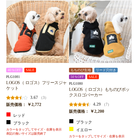
40％OFF
SALE
もちのび生地
リード穴付き
PLG1081
50％OFF
SALE
LOGOS（ ロゴス）フリースジャ
PLG1080
ケット
LOGOS（ ロゴス）もちのびボッ
クスロゴパーカー
3.67
（3）
￥2,772
4.29
（7）
販売価格：
￥2,200
販売価格：
レッド
ブラック
ブラック
カラーをタップしてサイズ・在庫を表示
イエロー
表記の無いサイズは販売終了
カラーをタップしてサイズ・在庫を表示