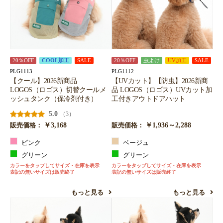
20％OFF
COOL加工
SALE
20％OFF
虫よけ
UV加工
SALE
PLG1113
PLG1112
【クール】2026新商品
【UVカット】【防虫】2026新商
LOGOS（ロゴス）切替クールメ
品 LOGOS（ロゴス）UVカット加
ッシュタンク（保冷剤付き）
工付きアウトドアハット
5.0
（3）
￥3,168
￥1,936～2,288
販売価格：
販売価格：
ピンク
ベージュ
グリーン
グリーン
カラーをタップしてサイズ・在庫を表示
カラーをタップしてサイズ・在庫を表示
表記の無いサイズは販売終了
表記の無いサイズは販売終了
もっと見る
もっと見る