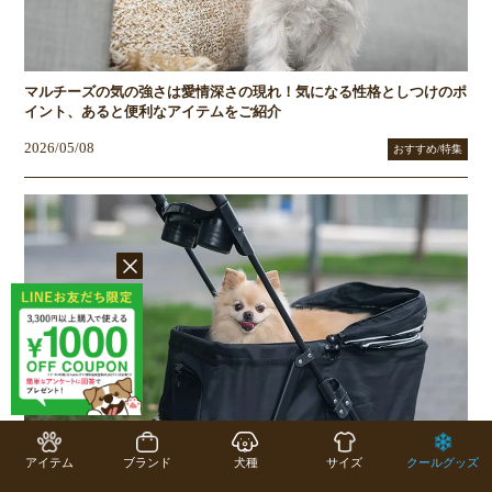
マルチーズの気の強さは愛情深さの現れ！気になる性格としつけのポ
イント、あると便利なアイテムをご紹介
2026/05/08
おすすめ/特集
ペットカートは暑さ対策にも便利！犬・猫の夏のお散歩・お出かけに
役立つ活用法
アイテム
ブランド
犬種
サイズ
クールグッズ