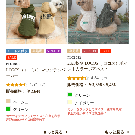
リード穴付き
裏起毛
50％OFF
裏起毛
20％OFF
SALE
PLG1082
SALE
2025秋冬 LOGOS（ ロゴス）ポイ
PLG1083
ントカラーボアベスト
LOGOS（ ロゴス）マウンテンパ
ーカー
4.54
（35）
4.57
￥3,696～5,456
（7）
販売価格：
￥2,640
販売価格：
グリーン
ベージュ
アイボリー
グリーン
カラーをタップしてサイズ・在庫を表示
表記の無いサイズは販売終了
カラーをタップしてサイズ・在庫を表示
表記の無いサイズは販売終了
もっと見る
もっと見る