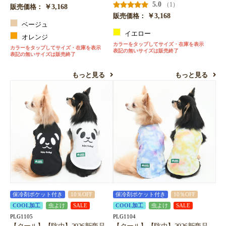
5.0
（1）
￥3,168
販売価格：
￥3,168
販売価格：
ベージュ
イエロー
オレンジ
カラーをタップしてサイズ・在庫を表示
カラーをタップしてサイズ・在庫を表示
表記の無いサイズは販売終了
表記の無いサイズは販売終了
もっと見る
もっと見る
保冷剤ポケット付き
10％OFF
保冷剤ポケット付き
10％OFF
COOL加工
虫よけ
SALE
COOL加工
虫よけ
SALE
PLG1105
PLG1104