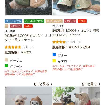
リード穴付き
ハーネス穴付き
裏起
裏起毛
20％OFF
SALE
PLG1084
毛
20％OFF
SALE
2025秋冬 LOGOS（ ロゴス）切替
PLG1101
ナイロンジャケット
2025秋冬 LOGOS（ ロゴス）ミリ
タリー風ジャケット
4.0
（3）
5.0
￥4,224～5,984
（8）
販売価格：
￥4,224
販売価格：
ブルー
ベージュ
イエロー
グリーン
カラーをタップしてサイズ・在庫を表示
表記の無いサイズは販売終了
カラーをタップしてサイズ・在庫を表示
表記の無いサイズは販売終了
もっと見る
もっと見る