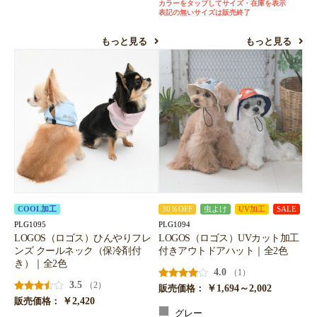
カラーをタップしてサイズ・在庫を表示
表記の無いサイズは販売終了
もっと見る
もっと見る
COOL加工
30％OFF
虫よけ
UV加工
SALE
PLG1095
PLG1094
LOGOS（ロゴス）ひんやりフレ
LOGOS（ロゴス）UVカット加工
ンズ クールネック（保冷剤付
付きアウトドアハット｜全2色
き）｜全2色
4.0
（1）
3.5
（2）
￥1,694～2,002
販売価格：
￥2,420
販売価格：
グレー