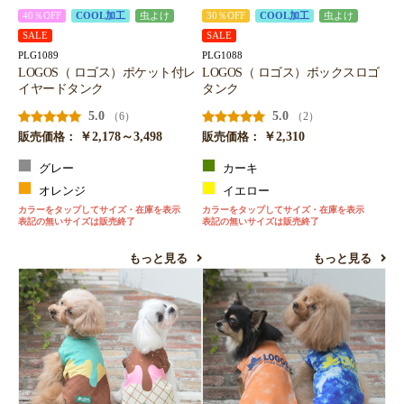
40％OFF
COOL加工
虫よけ
30％OFF
COOL加工
虫よけ
SALE
SALE
PLG1089
PLG1088
LOGOS（ ロゴス）ポケット付レ
LOGOS（ ロゴス）ボックスロゴ
イヤードタンク
タンク
5.0
5.0
（6）
（2）
￥2,178～3,498
￥2,310
販売価格：
販売価格：
グレー
カーキ
オレンジ
イエロー
カラーをタップしてサイズ・在庫を表示
カラーをタップしてサイズ・在庫を表示
表記の無いサイズは販売終了
表記の無いサイズは販売終了
もっと見る
もっと見る