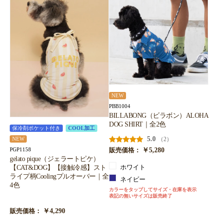
NEW
PBB1004
BILLABONG（ビラボン）ALOHA
DOG SHIRT｜全2色
保冷剤ポケット付き
COOL加工
5.0
（2）
NEW
￥5,280
PGP1158
販売価格：
gelato pique（ジェラートピケ）
【CAT&DOG】【接触冷感】スト
ホワイト
ライプ柄Coolingプルオーバー｜全
ネイビー
4色
カラーをタップしてサイズ・在庫を表示
表記の無いサイズは販売終了
￥4,290
販売価格：