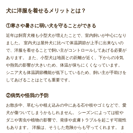
犬に洋服を着せるメリットとは？
①寒さや暑さに弱い犬を守ることができる
近年は飼育犬種も小型犬が増えたことで、室内飼いが中心になり
ました。 室内犬は屋外犬に比べて体温調節が上手に出来ないの
で、洋服を着せることで飼い主がコントロールしてあげる必要が
あります。 また、小型犬は地面との距離が近く、下からの冷気
や熱気の影響が大きいため、体温が保ちにくくなっています。
シニア犬も体温調節機能が低下しているため、飼い主が手助けを
してあげることはとても重要です。
②病気や怪我の予防
お散歩中、草むらや植え込みの中にある石や枝やゴミなどで、愛
犬が傷ついてしまうかもしれません。 シーズンによっては蚊や
ダニや害虫や植物の影響で、発疹や皮膚トラブルを起こす可能性
もあります。 洋服は、そうした危険からも守ってくれます。 ま