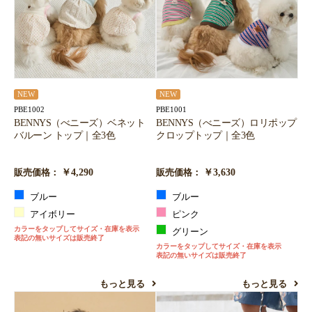
お買い物を続ける
カートへ進む
NEW
NEW
PBE1002
PBE1001
BENNYS（べニーズ）ベネット
BENNYS（べニーズ）ロリポップ
バルーン トップ｜全3色
クロップトップ｜全3色
￥4,290
￥3,630
販売価格：
販売価格：
ブルー
ブルー
アイボリー
ピンク
カラーをタップしてサイズ・在庫を表示
グリーン
表記の無いサイズは販売終了
カラーをタップしてサイズ・在庫を表示
表記の無いサイズは販売終了
もっと見る
もっと見る