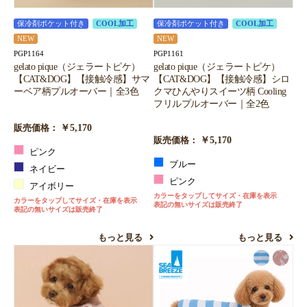
保冷剤ポケット付き
COOL加工
保冷剤ポケット付き
COOL加工
NEW
NEW
PGP1164
PGP1161
gelato pique（ジェラートピケ）
gelato pique（ジェラートピケ）
【CAT&DOG】【接触冷感】サマ
【CAT&DOG】【接触冷感】シロ
ーベア柄プルオーバー｜全3色
クマひんやりスイーツ柄 Cooling
フリルプルオーバー｜全2色
￥5,170
販売価格：
￥5,170
販売価格：
ピンク
ブルー
ネイビー
ピンク
アイボリー
カラーをタップしてサイズ・在庫を表示
カラーをタップしてサイズ・在庫を表示
表記の無いサイズは販売終了
表記の無いサイズは販売終了
もっと見る
もっと見る