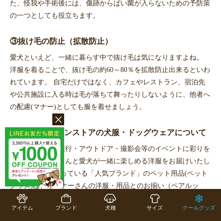
た、怪我や手術後には、傷跡からばい菌が入らないための予防策
の一つとしても役立ちます。
③抜け毛の防止（拡散防止）
愛犬といえど、一緒に暮らす中で抜け毛は気になりますよね。
洋服を着ることで、抜け毛の約60～80％を拡散防止出来るといわ
れています。 自宅だけではなく、カフェやレストラン、宿泊先
や公共施設に入る時は毛が落ちて舞ったりしないように、他者へ
の配慮(マナー)としても服を着せましょう。
Caluluオンラインストアの犬服・ドッグウェアについて
日々のお散歩や旅行・アウトドア・撮影会等のイベントに彩りを
与え、オーナーさんと愛犬が一緒に楽しめる洋服をお届けいたし
ます。 誰もが知っている「人気ブランド」のペット用品(ペット
グッズ)は、オーナーさんの洋服・用品とのお揃い（ペアルッ
ク）が出来るので、より愛犬との生活を楽しく過ごしていただけ
アイテム
ブランド
犬種
サイズ
クールグッズ
ます。