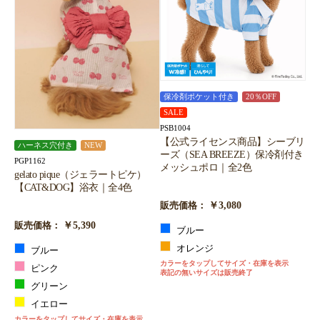
保冷剤ポケット付き
20％OFF
SALE
PSB1004
【公式ライセンス商品】シーブリ
ハーネス穴付き
NEW
ーズ（SEA BREEZE）保冷剤付き
PGP1162
メッシュポロ｜全2色
gelato pique（ジェラートピケ）
【CAT&DOG】浴衣｜全4色
￥3,080
販売価格：
￥5,390
販売価格：
ブルー
オレンジ
ブルー
カラーをタップしてサイズ・在庫を表示
ピンク
表記の無いサイズは販売終了
グリーン
イエロー
カラーをタップしてサイズ・在庫を表示