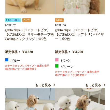
COOL加工
NEW
NEW
PGP1167
PGP1160
gelato pique（ジェラートピケ）
gelato pique（ジェラートピケ）
【CAT&DOG】サマーモチーフ柄
【CAT&DOG】ソフトサンバイザ
Coolingネックリング｜全2色
ー｜全2色
￥4,620
￥4,290
販売価格：
販売価格：
ブルー
ピンク
カラーをタップしてサイズ・在庫を表示
グリーン
表記の無いサイズは販売終了
カラーをタップしてサイズ・在庫を表示
表記の無いサイズは販売終了
もっと見る
もっと見る