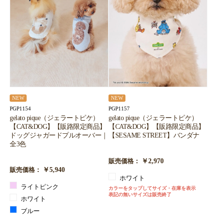
NEW
NEW
PGP1157
PGP1154
gelato pique（ジェラートピケ）
gelato pique（ジェラートピケ）
【CAT&DOG】【販路限定商品】
【CAT&DOG】【販路限定商品】
【SESAME STREET】バンダナ
ドッグジャガードプルオーバー｜
全3色
￥2,970
販売価格：
￥5,940
販売価格：
ホワイト
ライトピンク
カラーをタップしてサイズ・在庫を表示
表記の無いサイズは販売終了
ホワイト
ブルー