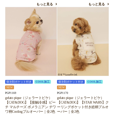
もっと見る
もっと見る
保冷剤ポケット付き
COOL加工
保冷剤ポケット付き
COOL加工
NEW
NEW
PGP1169
PGP1170
gelato pique（ジェラートピケ）
gelato pique（ジェラートピケ）
【CAT&DOG】【接触冷感】ビー
【CAT&DOG】【STAR WARS】ク
チ マルチーズ ポメラニアン チワ
ーリングポケット付き総柄プルオ
ワ柄Coolingプルオーバー｜全2色
ーバー｜全2色