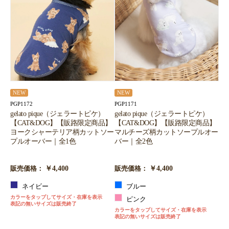
NEW
NEW
PGP1172
PGP1171
gelato pique（ジェラートピケ）
gelato pique（ジェラートピケ）
【CAT&DOG】【販路限定商品】
【CAT&DOG】【販路限定商品】
ヨークシャーテリア柄カットソー
マルチーズ柄カットソープルオー
プルオーバー｜全1色
バー｜全2色
￥4,400
￥4,400
販売価格：
販売価格：
ネイビー
ブルー
カラーをタップしてサイズ・在庫を表示
ピンク
表記の無いサイズは販売終了
カラーをタップしてサイズ・在庫を表示
表記の無いサイズは販売終了