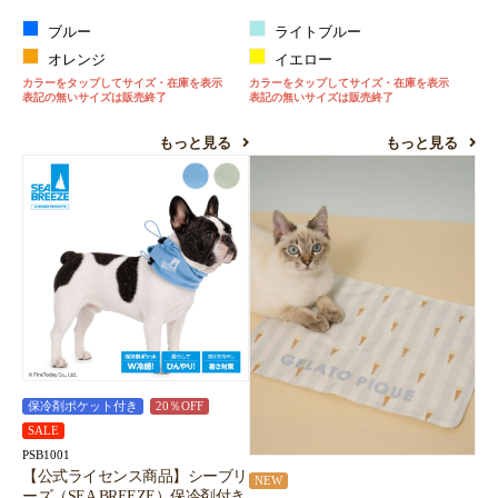
ブルー
ライトブルー
オレンジ
イエロー
カラーをタップしてサイズ・在庫を表示
カラーをタップしてサイズ・在庫を表示
表記の無いサイズは販売終了
表記の無いサイズは販売終了
もっと見る
もっと見る
保冷剤ポケット付き
20％OFF
SALE
PSB1001
【公式ライセンス商品】シーブリ
NEW
ーズ（SEA BREEZE）保冷剤付き