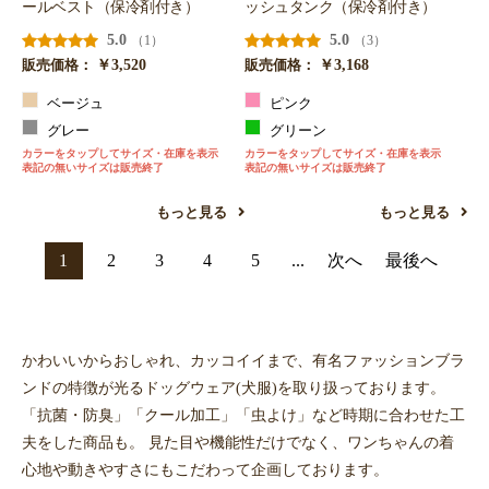
ールベスト（保冷剤付き）
ッシュタンク（保冷剤付き）
5.0
5.0
（1）
（3）
￥3,520
￥3,168
販売価格：
販売価格：
ベージュ
ピンク
グレー
グリーン
カラーをタップしてサイズ・在庫を表示
カラーをタップしてサイズ・在庫を表示
表記の無いサイズは販売終了
表記の無いサイズは販売終了
もっと見る
もっと見る
1
2
3
4
5
...
次へ
最後へ
かわいいからおしゃれ、カッコイイまで、有名ファッションブラ
ンドの特徴が光るドッグウェア(犬服)を取り扱っております。
「抗菌・防臭」「クール加工」「虫よけ」など時期に合わせた工
夫をした商品も。 見た目や機能性だけでなく、ワンちゃんの着
心地や動きやすさにもこだわって企画しております。