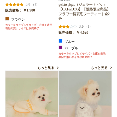
5.0
gelato pique（ジェラートピケ）
（1）
【CAT&DOG】【販路限定商品】
￥1,980
販売価格：
フラワー柄裏毛フーディー｜全2
色
ブラウン
カラーをタップしてサイズ・在庫を表示
3.0
（1）
表記の無いサイズは販売終了
￥4,620
販売価格：
ブルー
パープル
カラーをタップしてサイズ・在庫を表示
表記の無いサイズは販売終了
もっと見る
もっと見る