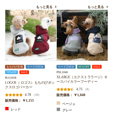
もっと見る
もっと見る
もちのび生地
リード穴付き
リード穴付き
60％OFF
SALE
PXL1046
70%OFF
SALE
XLARGE（エクストララージ）キ
PLG1058
ースバイカラーフーディー
LOGOS（ ロゴス）もちのびボッ
クスロゴパーカー
4.75
（8）
4.78
￥1,848
（18）
販売価格：
￥1,155
販売価格：
ベージュ
レッド
グレー