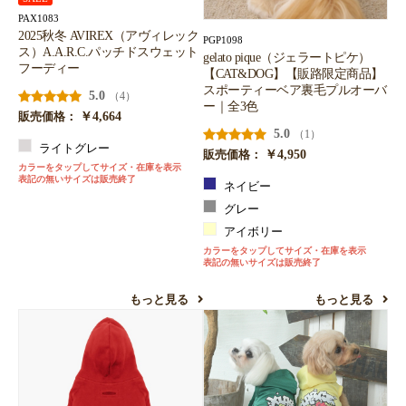
PAX1083
2025秋冬 AVIREX（アヴィレック
PGP1098
ス）A.A.R.C.パッチドスウェット
gelato pique（ジェラートピケ）
フーディー
【CAT&DOG】【販路限定商品】
スポーティーベア裏毛プルオーバ
5.0
（4）
ー｜全3色
￥4,664
販売価格：
5.0
（1）
ライトグレー
￥4,950
販売価格：
カラーをタップしてサイズ・在庫を表示
表記の無いサイズは販売終了
ネイビー
グレー
アイボリー
カラーをタップしてサイズ・在庫を表示
表記の無いサイズは販売終了
もっと見る
もっと見る