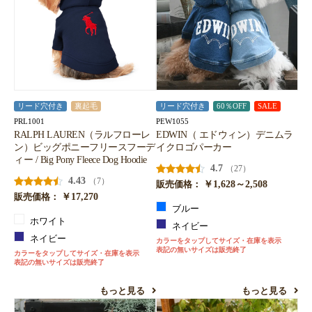
リード穴付き
裏起毛
リード穴付き
60％OFF
SALE
PRL1001
PEW1055
RALPH LAUREN（ラルフローレ
EDWIN（ エドウィン）デニムラ
ン）ビッグポニーフリースフーデ
イクロゴパーカー
ィー / Big Pony Fleece Dog Hoodie
4.7
（27）
4.43
（7）
￥1,628～2,508
販売価格：
￥17,270
販売価格：
ブルー
ホワイト
ネイビー
ネイビー
カラーをタップしてサイズ・在庫を表示
表記の無いサイズは販売終了
カラーをタップしてサイズ・在庫を表示
表記の無いサイズは販売終了
もっと見る
もっと見る