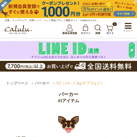
犬服・ドッグウェア・犬用ベッド・ペット用品ブランド通販サイト「Calulu(カルル)」
0
メニュー
新規会員登録
ログイン
検索
カート
トップページ
パーカー
XS（1.8～2.3kg/チワワなど）
パーカー
43アイテム