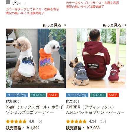
グレー
カラーをタップしてサイズ・在庫を表示
表記の無いサイズは販売終了
カラーをタップしてサイズ・在庫を表示
表記の無いサイズは販売終了
もっと見る
もっと見る
リード穴付き
60％OFF
SALE
リード穴付き
60％OFF
SALE
PXG1036
PAX1061
X-girl（エックスガール）ホライ
AVIREX（アヴィレックス）
ゾンミルズロゴフーディー
A.N.Gパッチ＆プリントパーカー
4.8
4.94
（5）
（17）
￥1,892
￥2,068
販売価格：
販売価格：