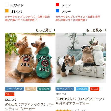
ホワイト
レッド
オレンジ
ブルー
カラーをタップしてサイズ・在庫を表示
カラーをタップしてサイズ・在庫を表示
表記の無いサイズは販売終了
表記の無いサイズは販売終了
もっと見る
もっと見る
リード穴付き
裏起毛
60％OFF
リード穴付き
70%OFF
SALE
PRP1051
SALE
ROPE PICNIC（ロペピクニック）
PAX1060
耳付きボアフーディー
AVIREX（アヴィレックス）バー
シティロゴパーカー
4.7
（20）