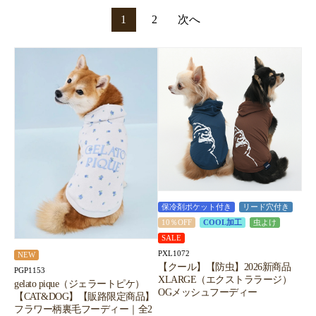
1
2
次へ
保冷剤ポケット付き
リード穴付き
10％OFF
COOL加工
虫よけ
SALE
PXL1072
NEW
【クール】【防虫】2026新商品
PGP1153
XLARGE（エクストララージ）
gelato pique（ジェラートピケ）
OGメッシュフーディー
【CAT&DOG】【販路限定商品】
フラワー柄裏毛フーディー｜全2