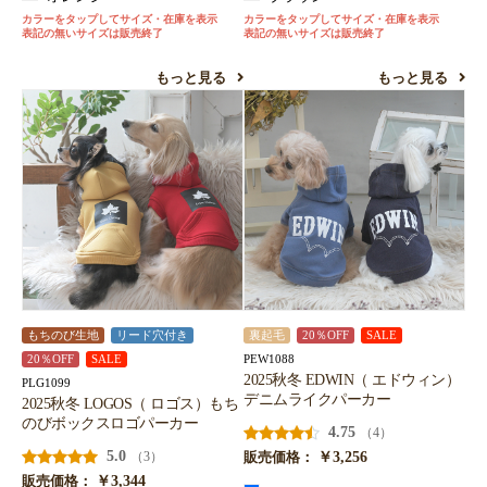
カラーをタップしてサイズ・在庫を表示
カラーをタップしてサイズ・在庫を表示
表記の無いサイズは販売終了
表記の無いサイズは販売終了
もっと見る
もっと見る
もちのび生地
リード穴付き
裏起毛
20％OFF
SALE
PEW1088
20％OFF
SALE
2025秋冬 EDWIN（ エドウィン）
PLG1099
デニムライクパーカー
2025秋冬 LOGOS（ ロゴス）もち
のびボックスロゴパーカー
4.75
（4）
5.0
￥3,256
（3）
販売価格：
￥3,344
販売価格：