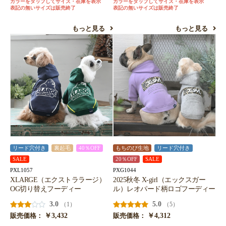
カラーをタップしてサイズ・在庫を表示
カラーをタップしてサイズ・在庫を表示
表記の無いサイズは販売終了
表記の無いサイズは販売終了
お買い物を続ける
カートへ進む
もっと見る
もっと見る
リード穴付き
裏起毛
40％OFF
もちのび生地
リード穴付き
SALE
20％OFF
SALE
PXL1057
PXG1044
XLARGE（エクストララージ）
2025秋冬 X-girl（エックスガー
OG切り替えフーディー
ル）レオパード柄ロゴフーディー
3.0
5.0
（1）
（5）
￥3,432
￥4,312
販売価格：
販売価格：