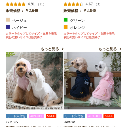
4.91
4.67
（11）
（3）
￥2,640
￥2,640
販売価格：
販売価格：
ベージュ
グリーン
ネイビー
オレンジ
カラーをタップしてサイズ・在庫を表示
カラーをタップしてサイズ・在庫を表示
表記の無いサイズは販売終了
表記の無いサイズは販売終了
もっと見る
もっと見る
リード穴付き
40％OFF
SALE
リード穴付き
40％OFF
SALE
PRP1065
PRP1061