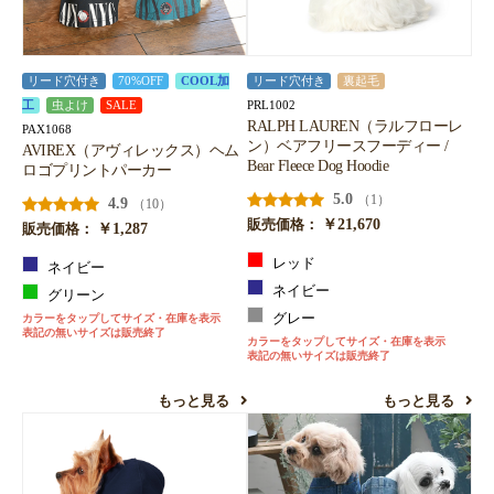
リード穴付き
70%OFF
COOL加
リード穴付き
裏起毛
PRL1002
工
虫よけ
SALE
RALPH LAUREN（ラルフローレ
PAX1068
ン）ベアフリースフーディー /
AVIREX（アヴィレックス）ヘム
Bear Fleece Dog Hoodie
ロゴプリントパーカー
5.0
（1）
4.9
（10）
￥21,670
販売価格：
￥1,287
販売価格：
レッド
ネイビー
ネイビー
グリーン
グレー
カラーをタップしてサイズ・在庫を表示
表記の無いサイズは販売終了
カラーをタップしてサイズ・在庫を表示
表記の無いサイズは販売終了
もっと見る
もっと見る