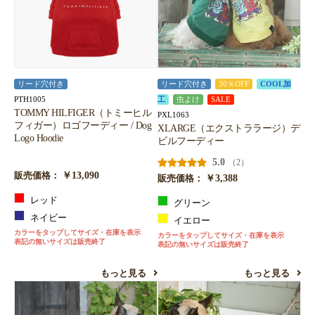
リード穴付き
リード穴付き
30％OFF
COOL加
PTH1005
工
虫よけ
SALE
TOMMY HILFIGER（トミーヒル
PXL1063
フィガー）ロゴフーディー / Dog
XLARGE（エクストララージ）デ
Logo Hoodie
ビルフーディー
5.0
（2）
￥13,090
販売価格：
￥3,388
販売価格：
レッド
グリーン
ネイビー
イエロー
カラーをタップしてサイズ・在庫を表示
カラーをタップしてサイズ・在庫を表示
表記の無いサイズは販売終了
表記の無いサイズは販売終了
もっと見る
もっと見る