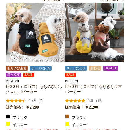
もちのび生地
リード穴付き
リード穴付き
裏起毛
50％OFF
50％OFF
SALE
SALE
PLG1080
PLG1079
LOGOS（ ロゴス）もちのびボッ
LOGOS（ ロゴス）なりきりクマ
クスロゴパーカー
パーカー
4.29
5.0
（7）
（12）
￥2,200
￥2,200
販売価格：
販売価格：
ブラック
ブラウン
イエロー
イエロー