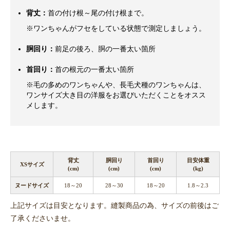
背丈：
首の付け根～尾の付け根まで。
※ワンちゃんがフセをしている状態で測定しましょう。
胴回り：
前足の後ろ、胴の一番太い箇所
首回り：
首の根元の一番太い箇所
※毛の多めのワンちゃんや、長毛犬種のワンちゃんは、
ワンサイズ大き目の洋服をお選びいただくことをオスス
メします。
背丈
胴回り
首回り
目安体重
XSサイズ
(cm)
(cm)
(cm)
(kg)
ヌードサイズ
18～20
28～30
18～20
1.8～2.3
上記サイズは目安となります。縫製商品の為、サイズの前後はご
了承くださいませ。