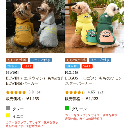
もちのび生地
リード穴付き
もちのび生地
リード穴付き
70%OFF
SALE
70%OFF
SALE
PEW1054
PLG1059
EDWIN（ エドウィン）もちのび
LOGOS（ ロゴス）もちのびモン
EDWIN61パーカー
スターパーカー
5.0
4.65
（4）
（23）
￥1,155
￥1,122
販売価格：
販売価格：
グレー
グリーン
カラーをタップしてサイズ・在庫を表示
イエロー
表記の無いサイズは販売終了
カラーをタップしてサイズ・在庫を表示
表記の無いサイズは販売終了