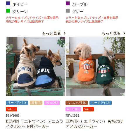
ネイビー
パープル
グリーン
グレー
カラーをタップしてサイズ・在庫を表示
カラーをタップしてサイズ・在庫を表示
表記の無いサイズは販売終了
表記の無いサイズは販売終了
もっと見る
もっと見る
リード穴付き
裏起毛
40％OFF
もちのび生地
リード穴付き
SALE
40％OFF
SALE
PEW1069
PEW1068
EDWIN（ エドウィン）デニムラ
EDWIN（ エドウィン）もちのび
イクポケット付パーカー
アメカジパーカー