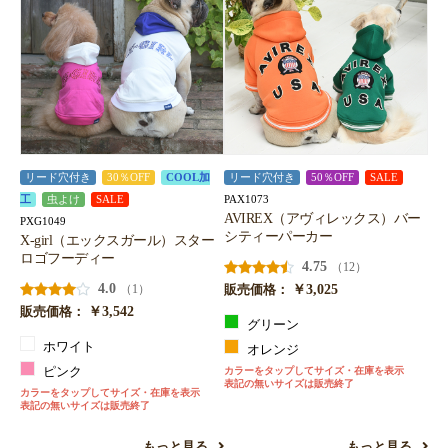
リード穴付き
30％OFF
COOL加
リード穴付き
50％OFF
SALE
PAX1073
工
虫よけ
SALE
AVIREX（アヴィレックス）バー
PXG1049
シティーパーカー
X-girl（エックスガール）スター
ロゴフーディー
4.75
（12）
4.0
￥3,025
（1）
販売価格：
￥3,542
販売価格：
グリーン
ホワイト
オレンジ
ピンク
カラーをタップしてサイズ・在庫を表示
表記の無いサイズは販売終了
カラーをタップしてサイズ・在庫を表示
表記の無いサイズは販売終了
もっと見る
もっと見る