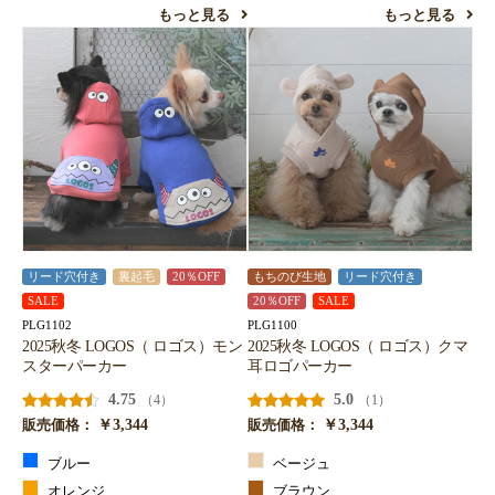
もっと見る
もっと見る
リード穴付き
裏起毛
20％OFF
もちのび生地
リード穴付き
SALE
20％OFF
SALE
PLG1102
PLG1100
2025秋冬 LOGOS（ ロゴス）モン
2025秋冬 LOGOS（ ロゴス）クマ
スターパーカー
耳ロゴパーカー
4.75
5.0
（4）
（1）
￥3,344
￥3,344
販売価格：
販売価格：
ブルー
ベージュ
オレンジ
ブラウン