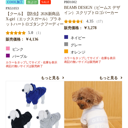
PBD1002
COOL加工
虫よけ
SALE
BEAMS DESIGN（ビームス デザ
PXG1053
イン）スクリプトロゴパーカー
【クール】【防虫】2026新商品
X-girl（エックスガール）プラネ
4.35
（17）
ットハートロゴタンクフーディー
￥3,278
販売価格：
5.0
（1）
ネイビー
￥4,136
販売価格：
グレー
ピンク
オレンジ
パープル
カラーをタップしてサイズ・在庫を表示
表記の無いサイズは販売終了
カラーをタップしてサイズ・在庫を表示
表記の無いサイズは販売終了
もっと見る
もっと見る