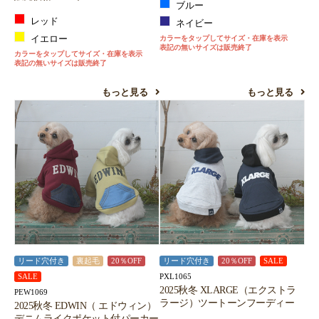
ブルー
レッド
ネイビー
イエロー
カラーをタップしてサイズ・在庫を表示
表記の無いサイズは販売終了
カラーをタップしてサイズ・在庫を表示
表記の無いサイズは販売終了
もっと見る
もっと見る
リード穴付き
裏起毛
20％OFF
リード穴付き
20％OFF
SALE
PXL1065
SALE
2025秋冬 XLARGE（エクストラ
PEW1069
ラージ）ツートーンフーディー
2025秋冬 EDWIN（ エドウィン）
デニムライクポケット付パーカー