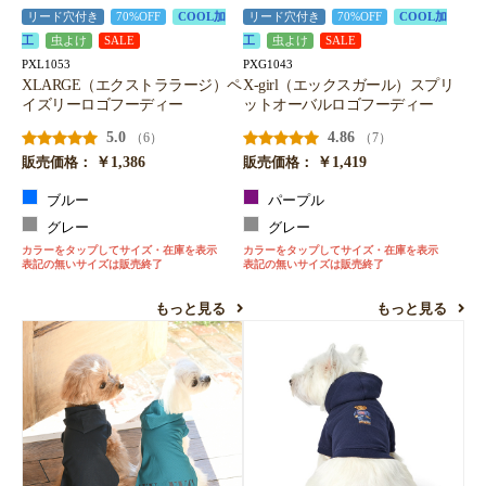
リード穴付き
70%OFF
COOL加
リード穴付き
70%OFF
COOL加
工
虫よけ
SALE
工
虫よけ
SALE
PXL1053
PXG1043
XLARGE（エクストララージ）ペ
X-girl（エックスガール）スプリ
イズリーロゴフーディー
ットオーバルロゴフーディー
5.0
4.86
（6）
（7）
￥1,386
￥1,419
販売価格：
販売価格：
ブルー
パープル
グレー
グレー
カラーをタップしてサイズ・在庫を表示
カラーをタップしてサイズ・在庫を表示
表記の無いサイズは販売終了
表記の無いサイズは販売終了
もっと見る
もっと見る