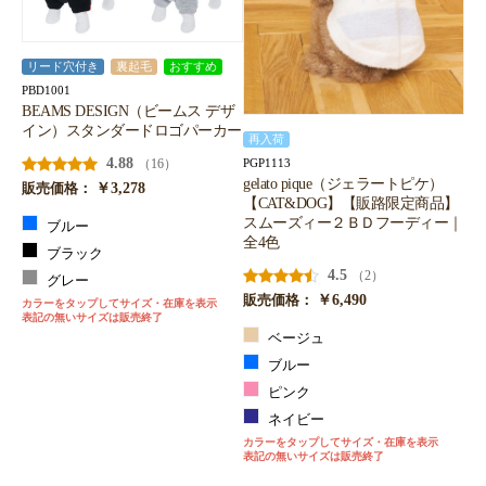
リード穴付き
裏起毛
おすすめ
PBD1001
BEAMS DESIGN（ビームス デザ
イン）スタンダードロゴパーカー
再入荷
4.88
（16）
PGP1113
gelato pique（ジェラートピケ）
￥3,278
販売価格：
【CAT&DOG】【販路限定商品】
スムーズィー２ＢＤフーディー｜
ブルー
全4色
ブラック
4.5
（2）
グレー
￥6,490
販売価格：
カラーをタップしてサイズ・在庫を表示
表記の無いサイズは販売終了
ベージュ
ブルー
ピンク
ネイビー
カラーをタップしてサイズ・在庫を表示
表記の無いサイズは販売終了