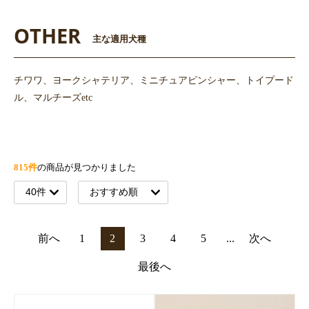
OTHER
主な適用犬種
チワワ、ヨークシャテリア、ミニチュアピンシャー、トイプード
ル、マルチーズetc
815件
の商品が見つかりました
前へ
1
2
3
4
5
...
次へ
最後へ