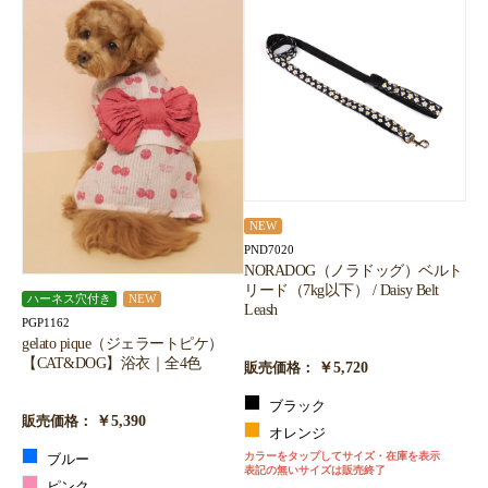
NEW
PND7020
NORADOG（ノラドッグ）ベルト
リード（7kg以下） / Daisy Belt
ハーネス穴付き
NEW
Leash
PGP1162
gelato pique（ジェラートピケ）
【CAT&DOG】浴衣｜全4色
￥5,720
販売価格：
ブラック
￥5,390
販売価格：
オレンジ
カラーをタップしてサイズ・在庫を表示
ブルー
表記の無いサイズは販売終了
ピンク