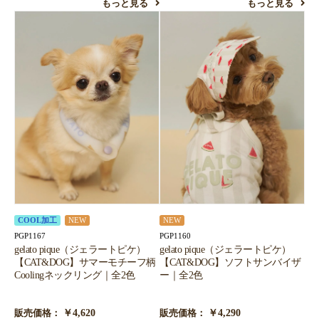
もっと見る
もっと見る
COOL加工
NEW
NEW
PGP1167
PGP1160
gelato pique（ジェラートピケ）
gelato pique（ジェラートピケ）
【CAT&DOG】サマーモチーフ柄
【CAT&DOG】ソフトサンバイザ
Coolingネックリング｜全2色
ー｜全2色
￥4,620
￥4,290
販売価格：
販売価格：