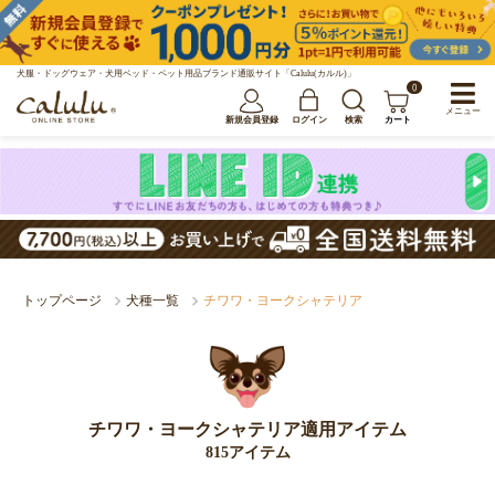
犬服・ドッグウェア・犬用ベッド・ペット用品ブランド通販サイト「Calulu(カルル)」
0
メニュー
新規会員登録
ログイン
検索
カート
トップページ
犬種一覧
チワワ・ヨークシャテリア
チワワ・ヨークシャテリア適用アイテム
815アイテム