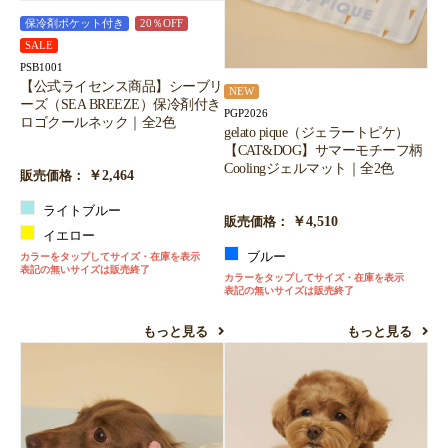
保冷剤ポケット付き
20％OFF
SALE
PSB1001
【公式ライセンス商品】シーブリ
NEW
ーズ（SEA BREEZE）保冷剤付き
PGP2026
ロゴクールネック｜全2色
gelato pique（ジェラートピケ）
【CAT&DOG】サマーモチーフ柄
Coolingジェルマット｜全2色
￥2,464
販売価格：
ライトブルー
￥4,510
販売価格：
イエロー
ブルー
カラーをタップしてサイズ・在庫を表示
表記の無いサイズは販売終了
カラーをタップしてサイズ・在庫を表示
表記の無いサイズは販売終了
もっと見る
もっと見る