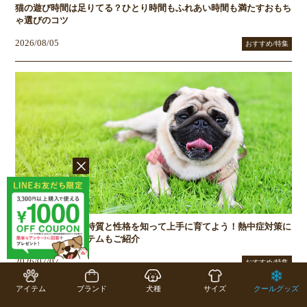
猫の遊び時間は足りてる？ひとり時間もふれあい時間も満たすおもち
ゃ選びのコツ
2026/08/05
おすすめ/特集
暑さに弱いパグ、特質と性格を知って上手に育てよう！熱中症対策に
あると便利なアイテムもご紹介
2026/07/07
おすすめ/特集
アイテム
ブランド
犬種
サイズ
クールグッズ