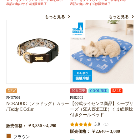
表記の無いサイズは販売終了
表記の無いサイズは販売終了
もっと見る
もっと見る
NEW
20％OFF
COOL加工
SALE
PND7001
PSB2002
NORADOG（ノラドッグ）カラー
【公式ライセンス商品】シーブリ
/ Teddy C Collar
ーズ（SEA BREEZE）くま総柄枕
付きクールベッド
5.0
（1）
￥3,850～4,290
販売価格：
￥2,640～3,080
販売価格：
ブラウン