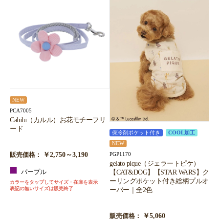
NEW
PCA7005
Calulu（カルル）お花モチーフリ
ード
保冷剤ポケット付き
COOL加工
NEW
￥2,750～3,190
PGP1170
販売価格：
gelato pique（ジェラートピケ）
【CAT&DOG】【STAR WARS】ク
パープル
ーリングポケット付き総柄プルオ
カラーをタップしてサイズ・在庫を表示
表記の無いサイズは販売終了
ーバー｜全2色
￥5,060
販売価格：