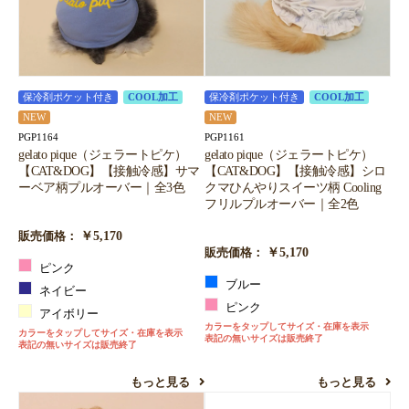
保冷剤ポケット付き
COOL加工
保冷剤ポケット付き
COOL加工
NEW
NEW
PGP1164
PGP1161
gelato pique（ジェラートピケ）
gelato pique（ジェラートピケ）
【CAT&DOG】【接触冷感】サマ
【CAT&DOG】【接触冷感】シロ
ーベア柄プルオーバー｜全3色
クマひんやりスイーツ柄 Cooling
フリルプルオーバー｜全2色
￥5,170
販売価格：
￥5,170
販売価格：
ピンク
ブルー
ネイビー
ピンク
アイボリー
カラーをタップしてサイズ・在庫を表示
カラーをタップしてサイズ・在庫を表示
表記の無いサイズは販売終了
表記の無いサイズは販売終了
もっと見る
もっと見る