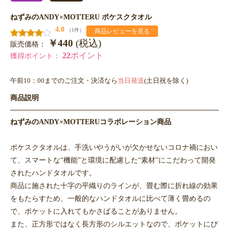
ねずみのANDY×MOTTERU ポケスクタオル
4.0
（1件）
商品レビューを見る
￥440
(税込)
販売価格：
22
ポイント
獲得ポイント：
午前10：00までのご注文・決済なら
当日発送
(土日祝を除く)
商品説明
ねずみのANDY×MOTTERUコラボレーション商品
ポケスクタオルは、手洗いやうがいが欠かせないコロナ禍におい
て、スマートな“機能”と環境に配慮した“素材”にこだわって開発
されたハンドタオルです。
商品に施された十字の平織りのラインが、畳む際に折れ線の効果
をもたらすため、一般的なハンドタオルに比べて薄く畳めるの
で、ポケットに入れてもかさばることがありません。
また、正方形ではなく長方形のシルエットなので、ポケットにぴ