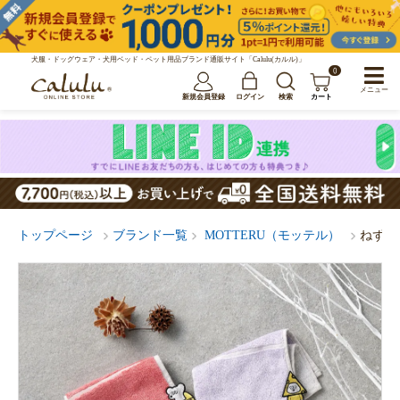
犬服・ドッグウェア・犬用ベッド・ペット用品ブランド通販サイト「Calulu(カルル)」
0
メニュー
新規会員登録
ログイン
検索
カート
トップページ
ブランド一覧
MOTTERU（モッテル）
ねずみ