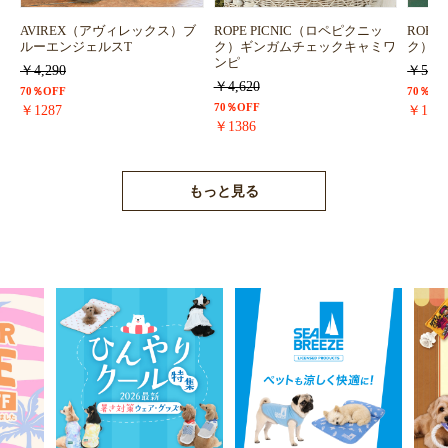
AVIREX（アヴィレックス）ブ
ROPE PICNIC（ロペピクニッ
ROPE
ルーエンジェルスT
ク）ギンガムチェックキャミワ
ク）浴
ンピ
￥4,290
￥5,72
￥4,620
70％OFF
70％OF
70％OFF
￥1287
￥171
￥1386
もっと見る