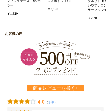
ンブレラケース｜全2カ
レスボトルPLUS
クルリト セル
ラー
いやすいコンパ
￥3,190
ラーマルシェバ
￥1,320
￥2,200
お客様の声
商品レビューを書く+
4.0
（
1件
）