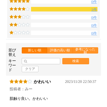
0件
1件
0件
0件
0件
参考になった
並び
新しい順
評価の高い順
順
替え
キー
検索
ワー
クリア
ド
かわいい
2023/11/20 22:50:37
お買い物を続ける
カートへ進む
投稿者：みー
肌触り良い。かわいい