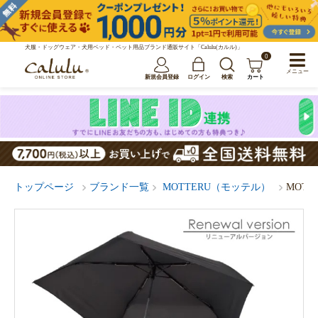
犬服・ドッグウェア・犬用ベッド・ペット用品ブランド通販サイト「Calulu(カルル)」
0
メニュー
新規会員登録
ログイン
検索
カート
トップページ
ブランド一覧
MOTTERU（モッテル）
MOT