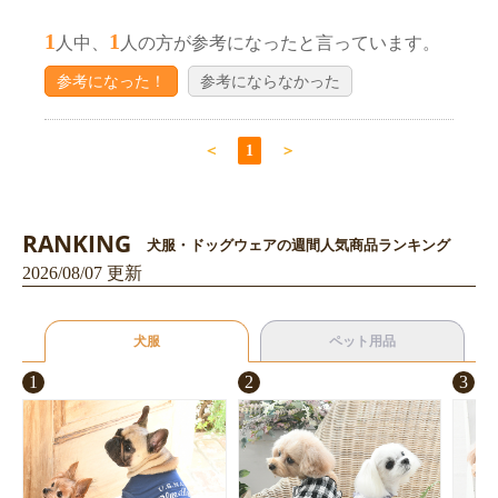
1
1
人中、
人の方が参考になったと言っています。
参考になった！
参考にならなかった
＜
1
＞
RANKING
犬服・ドッグウェアの週間人気商品ランキング
2026/08/07 更新
犬服
ペット用品
1
2
3