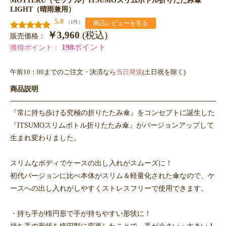
LIGHT（晴雨兼用）
5.0
（1件）
商品レビューを見る
￥3,960
(税込)
販売価格：
198
ポイント
獲得ポイント：
午前10：00までのご注文・決済なら
当日発送
(土日祝を除く)
商品説明
『常に持ち歩ける究極の折りたたみ傘』をコンセプトに誕生した
『ITSUMOスリムボトル折りたたみ傘』がバージョンアップして
生まれ変わりました。
スリムなボディでケースの出し入れがスムーズに！
初代バージョンに比べ本体がスリム＆軽量化された傘なので、ケ
ースへの出し入れがしやすくストレスフリーで使用できます。
・持ち手が楕円形で手が持ちやすい形状に！
持ち手の形状を楕円型に変更したことで、手が小さい・大きい人