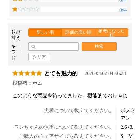
0件
参考になった
並び
新しい順
評価の高い順
順
替え
キー
検索
ワー
クリア
ド
とても魅力的
2026/04/02 04:56:23
投稿者：ポム
このような商品を待ってました。機能的でおしゃれ
犬種について教えてください。
ポメら
アン
お買い物を続ける
カートへ進む
ワンちゃんの体重について教えてください。
2.6~3.5k
ご購入のウェアサイズを教えてください。
S、M