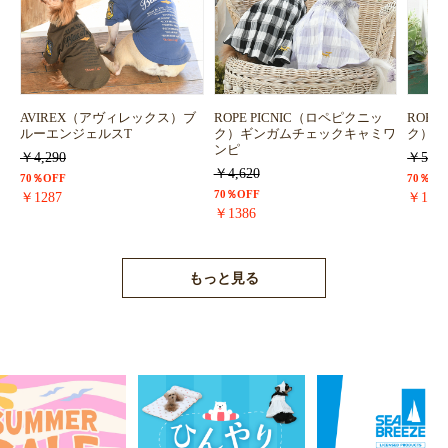
AVIREX（アヴィレックス）ブ
ROPE PICNIC（ロペピクニッ
ROPE
ルーエンジェルスT
ク）ギンガムチェックキャミワ
ク）浴
ンピ
￥4,290
￥5,72
￥4,620
70％OFF
70％OF
70％OFF
￥1287
￥171
￥1386
もっと見る