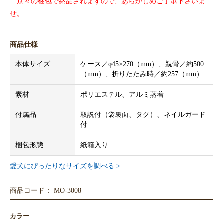
別々の梱包で納品されますので、あらかじめご了承下さいま
せ。
商品仕様
本体サイズ
ケース／φ45×270（mm）、親骨／約500
（mm）、折りたたみ時／約257（mm）
素材
ポリエステル、アルミ蒸着
付属品
取説付（袋裏面、タグ）、ネイルガード
付
梱包形態
紙箱入り
愛犬にぴったりなサイズを調べる >
商品コード： MO-3008
カラー