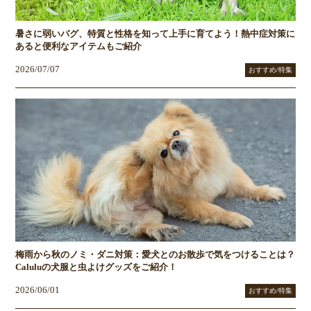
暑さに弱いパグ、特質と性格を知って上手に育てよう！熱中症対策に
あると便利なアイテムもご紹介
2026/07/07
おすすめ/特集
梅雨から秋のノミ・ダニ対策：愛犬とのお散歩で気をつけることは？
Caluluの犬服と虫よけグッズをご紹介！
2026/06/01
おすすめ/特集