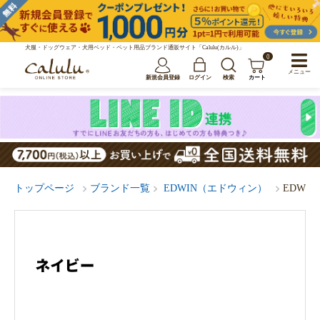
犬服・ドッグウェア・犬用ベッド・ペット用品ブランド通販サイト「Calulu(カルル)」
0
メニュー
新規会員登録
ログイン
検索
カート
トップページ
ブランド一覧
EDWIN（エドウィン）
EDW