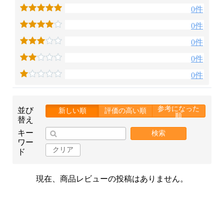
0件
0件
0件
0件
0件
参考になった
並び
新しい順
評価の高い順
順
替え
キー
検索
ワー
クリア
ド
現在、商品レビューの投稿はありません。
お買い物を続ける
カートへ進む