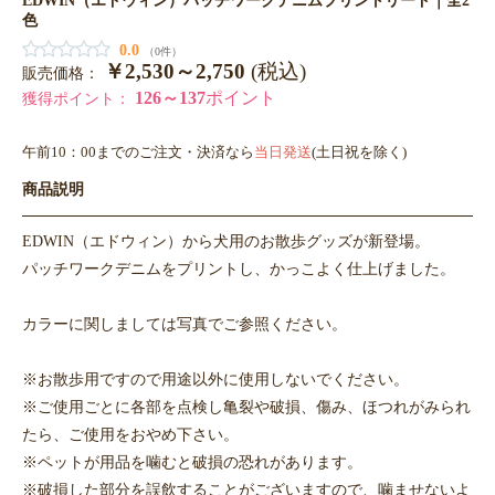
色
0.0
（0件）
￥2,530～2,750
(税込)
販売価格：
126～137
ポイント
獲得ポイント：
午前10：00までのご注文・決済なら
当日発送
(土日祝を除く)
商品説明
EDWIN（エドウィン）から犬用のお散歩グッズが新登場。
パッチワークデニムをプリントし、かっこよく仕上げました。
カラーに関しましては写真でご参照ください。
※お散歩用ですので用途以外に使用しないでください。
※ご使用ごとに各部を点検し亀裂や破損、傷み、ほつれがみられ
たら、ご使用をおやめ下さい。
※ペットが用品を噛むと破損の恐れがあります。
※破損した部分を誤飲することがございますので、噛ませないよ