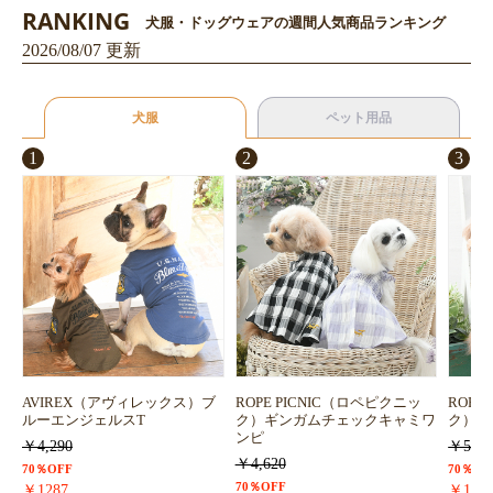
RANKING
犬服・ドッグウェアの週間人気商品ランキング
2026/08/07 更新
犬服
ペット用品
1
2
3
AVIREX（アヴィレックス）ブ
ROPE PICNIC（ロペピクニッ
ROPE
ルーエンジェルスT
ク）ギンガムチェックキャミワ
ク）浴
ンピ
￥4,290
￥5,72
￥4,620
70％OFF
70％OF
70％OFF
￥1287
￥171