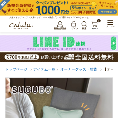
犬服・ドッグウェア・犬用ベッド・ペット用品ブランド通販サイト「Calulu(カルル)」
0
メニュー
新規会員登録
ログイン
検索
カート
トップページ
アイテム一覧
オーナーグッズ・雑貨
【オーナ