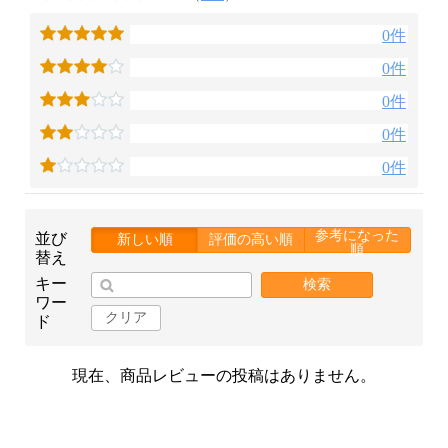
0件
0件
0件
0件
0件
参考になった
並び
新しい順
評価の高い順
順
替え
キー
検索
ワー
クリア
ド
現在、商品レビューの投稿はありません。