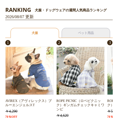
RANKING
犬服・ドッグウェアの週間人気商品ランキング
お買い物を続ける
カートへ進む
2026/08/07 更新
犬服
ペット用品
1
2
3
AVIREX（アヴィレックス）ブ
ROPE PICNIC（ロペピクニッ
ROPE
ルーエンジェルスT
ク）ギンガムチェックキャミワ
ク）浴
ンピ
￥4,290
￥5,72
￥4,620
70％OFF
70％OF