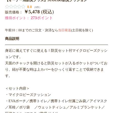
0.0
（0件）
￥5,478
(税込)
販売価格：
273
ポイント
獲得ポイント：
午前10：00までのご注文・決済なら
当日発送
(土日祝を除く)
商品説明
身近に備えてすぐに使える！防災セット付マイクロビーズクッシ
ョンです。
天面のチャックを開けると防災セットが入るポケットがついてお
り、紐が不要な時は上カバーをひっくり返すことで収納できま
す。
＜セット内容＞
・マイクロビーズクッション
・EVAポーチ／携帯トイレ／携帯トイレ付属ごみ袋／アイマスク
／耳栓／ポリ袋 ／ウェットティシュ／アルミブランケット／